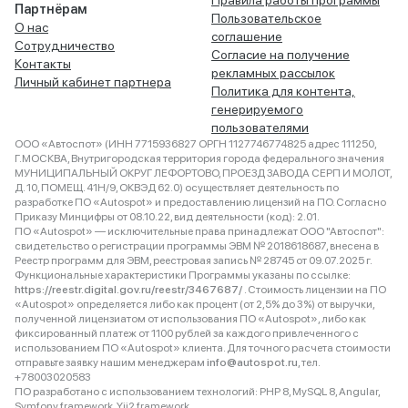
Правила работы программы
Партнёрам
Пользовательское
О нас
соглашение
Сотрудничество
Согласие на получение
Контакты
рекламных рассылок
Личный кабинет партнера
Политика для контента,
генерируемого
пользователями
ООО «Автоспот» (ИНН 7715936827 ОРГН 1127746774825 адрес 111250,
Г.МОСКВА, Внутригородская территория города федерального значения
МУНИЦИПАЛЬНЫЙ ОКРУГ ЛЕФОРТОВО, ПРОЕЗД ЗАВОДА СЕРП И МОЛОТ,
Д. 10, ПОМЕЩ. 41Н/9, ОКВЭД 62.0) осуществляет деятельность по
разработке ПО «Autospot» и предоставлению лицензий на ПО. Согласно
Приказу Минцифры от 08.10.22, вид деятельности (код): 2.01.
ПО «Autospot» — исключительные права принадлежат ООО "Автоспот":
свидетельство о регистрации программы ЭВМ № 2018618687, внесена в
Реестр программ для ЭВМ, реестровая запись № 28745 от 09.07.2025 г.
Функциональные характеристики Программы указаны по ссылке:
https://reestr.digital.gov.ru/reestr/3467687/
. Стоимость лицензии на ПО
«Autospot» определяется либо как процент (от 2,5% до 3%) от выручки,
полученной лицензиатом от использования ПО «Autospot», либо как
фиксированный платеж от 1100 рублей за каждого привлеченного с
использованием ПО «Autospot» клиента. Для точного расчета стоимости
отправьте заявку нашим менеджерам
info@autospot.ru
, тел.
+78003020583
ПО разработано с использованием технологий: PHP 8, MySQL 8, Angular,
Symfony framework, Yii2 framework.