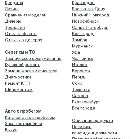
Кредиты
Краснодар
Лизинг
Ростов-на-Дону
Сравнения моделей
Нижний Новгород
Дилеры
Новосибирск
Трейд-ин
Санкт-Петербург
Отзывы об авто
Волгоград
Отзывы о дилерах
Тамбов
Мурманск
Сервисы и ТО
Уфа
Техническое обслуживание
Челябинск
Кузовной ремонт
Ижевск
Замена масла и фильтров
Воронеж
Диагностика
Пермь
Ремонт КПП
Сочи
Шиномонтаж
Тольятти
Самара
Екатеринбург
Все города
Авто с пробегом
Каталог авто с пробегом
Описание продукта
Заказ автомобиля
Политика
Выкуп
конфиденциальности