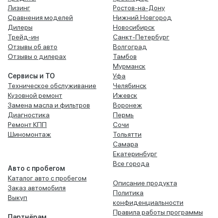
Лизинг
Ростов-на-Дону
Сравнения моделей
Нижний Новгород
Дилеры
Новосибирск
Трейд-ин
Санкт-Петербург
Отзывы об авто
Волгоград
Отзывы о дилерах
Тамбов
Мурманск
Сервисы и ТО
Уфа
Техническое обслуживание
Челябинск
Кузовной ремонт
Ижевск
Замена масла и фильтров
Воронеж
Диагностика
Пермь
Ремонт КПП
Сочи
Шиномонтаж
Тольятти
Самара
Екатеринбург
Все города
Авто с пробегом
Каталог авто с пробегом
Описание продукта
Заказ автомобиля
Политика
Выкуп
конфиденциальности
Правила работы программы
Партнёрам