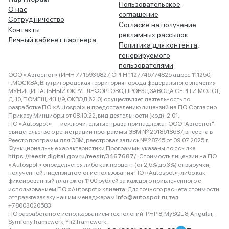
Пользовательское
О нас
соглашение
Сотрудничество
Согласие на получение
Контакты
рекламных рассылок
Личный кабинет партнера
Политика для контента,
генерируемого
пользователями
ООО «Автоспот» (ИНН 7715936827 ОРГН 1127746774825 адрес 111250,
Г.МОСКВА, Внутригородская территория города федерального значения
МУНИЦИПАЛЬНЫЙ ОКРУГ ЛЕФОРТОВО, ПРОЕЗД ЗАВОДА СЕРП И МОЛОТ,
Д. 10, ПОМЕЩ. 41Н/9, ОКВЭД 62.0) осуществляет деятельность по
разработке ПО «Autospot» и предоставлению лицензий на ПО. Согласно
Приказу Минцифры от 08.10.22, вид деятельности (код): 2.01.
ПО «Autospot» — исключительные права принадлежат ООО "Автоспот":
свидетельство о регистрации программы ЭВМ № 2018618687, внесена в
Реестр программ для ЭВМ, реестровая запись № 28745 от 09.07.2025 г.
Функциональные характеристики Программы указаны по ссылке:
https://reestr.digital.gov.ru/reestr/3467687/
. Стоимость лицензии на ПО
«Autospot» определяется либо как процент (от 2,5% до 3%) от выручки,
полученной лицензиатом от использования ПО «Autospot», либо как
фиксированный платеж от 1100 рублей за каждого привлеченного с
использованием ПО «Autospot» клиента. Для точного расчета стоимости
отправьте заявку нашим менеджерам
info@autospot.ru
, тел.
+78003020583
ПО разработано с использованием технологий: PHP 8, MySQL 8, Angular,
Symfony framework, Yii2 framework.