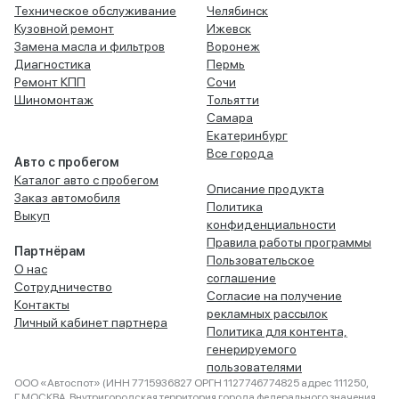
Техническое обслуживание
Челябинск
Кузовной ремонт
Ижевск
Замена масла и фильтров
Воронеж
Диагностика
Пермь
Ремонт КПП
Сочи
Шиномонтаж
Тольятти
Самара
Екатеринбург
Все города
Авто с пробегом
Каталог авто с пробегом
Описание продукта
Заказ автомобиля
Политика
Выкуп
конфиденциальности
Правила работы программы
Партнёрам
Пользовательское
О нас
соглашение
Сотрудничество
Согласие на получение
Контакты
рекламных рассылок
Личный кабинет партнера
Политика для контента,
генерируемого
пользователями
ООО «Автоспот» (ИНН 7715936827 ОРГН 1127746774825 адрес 111250,
Г.МОСКВА, Внутригородская территория города федерального значения