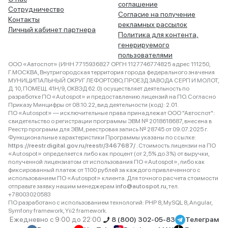
соглашение
Сотрудничество
Согласие на получение
Контакты
рекламных рассылок
Личный кабинет партнера
Политика для контента,
генерируемого
пользователями
ООО «Автоспот» (ИНН 7715936827 ОРГН 1127746774825 адрес 111250,
Г.МОСКВА, Внутригородская территория города федерального значения
МУНИЦИПАЛЬНЫЙ ОКРУГ ЛЕФОРТОВО, ПРОЕЗД ЗАВОДА СЕРП И МОЛОТ,
Д. 10, ПОМЕЩ. 41Н/9, ОКВЭД 62.0) осуществляет деятельность по
разработке ПО «Autospot» и предоставлению лицензий на ПО. Согласно
Приказу Минцифры от 08.10.22, вид деятельности (код): 2.01.
ПО «Autospot» — исключительные права принадлежат ООО "Автоспот":
свидетельство о регистрации программы ЭВМ № 2018618687, внесена в
Реестр программ для ЭВМ, реестровая запись № 28745 от 09.07.2025 г.
Функциональные характеристики Программы указаны по ссылке:
https://reestr.digital.gov.ru/reestr/3467687/
. Стоимость лицензии на ПО
«Autospot» определяется либо как процент (от 2,5% до 3%) от выручки,
полученной лицензиатом от использования ПО «Autospot», либо как
фиксированный платеж от 1100 рублей за каждого привлеченного с
использованием ПО «Autospot» клиента. Для точного расчета стоимости
отправьте заявку нашим менеджерам
info@autospot.ru
, тел.
+78003020583
ПО разработано с использованием технологий: PHP 8, MySQL 8, Angular,
Symfony framework, Yii2 framework.
Ежедневно с 9:00 до 22:00
8 (800) 302-05-83
Телеграм