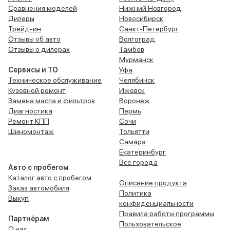
Сравнения моделей
Нижний Новгород
Дилеры
Новосибирск
Трейд-ин
Санкт-Петербург
Отзывы об авто
Волгоград
Отзывы о дилерах
Тамбов
Мурманск
Сервисы и ТО
Уфа
Техническое обслуживание
Челябинск
Кузовной ремонт
Ижевск
Замена масла и фильтров
Воронеж
Диагностика
Пермь
Ремонт КПП
Сочи
Шиномонтаж
Тольятти
Самара
Екатеринбург
Все города
Авто с пробегом
Каталог авто с пробегом
Описание продукта
Заказ автомобиля
Политика
Выкуп
конфиденциальности
Правила работы программы
Партнёрам
Пользовательское
О нас