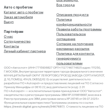
Екатеринбург
Все города
Авто с пробегом
Каталог авто с пробегом
Описание продукта
Заказ автомобиля
Политика
Выкуп
конфиденциальности
Правила работы программы
Партнёрам
Пользовательское
О нас
соглашение
Сотрудничество
Согласие на получение
Контакты
рекламных рассылок
Личный кабинет партнера
Политика для контента,
генерируемого
пользователями
ООО «Автоспот» (ИНН 7715936827 ОРГН 1127746774825 адрес 111250,
Г.МОСКВА, Внутригородская территория города федерального значения
МУНИЦИПАЛЬНЫЙ ОКРУГ ЛЕФОРТОВО, ПРОЕЗД ЗАВОДА СЕРП И МОЛОТ,
Д. 10, ПОМЕЩ. 41Н/9, ОКВЭД 62.0) осуществляет деятельность по
разработке ПО «Autospot» и предоставлению лицензий на ПО. Согласно
Приказу Минцифры от 08.10.22, вид деятельности (код): 2.01.
ПО «Autospot» — исключительные права принадлежат ООО "Автоспот":
свидетельство о регистрации программы ЭВМ № 2018618687, внесена в
Реестр программ для ЭВМ, реестровая запись № 28745 от 09.07.2025 г.
Функциональные характеристики Программы указаны по ссылке:
https://reestr.digital.gov.ru/reestr/3467687/
. Стоимость лицензии на ПО