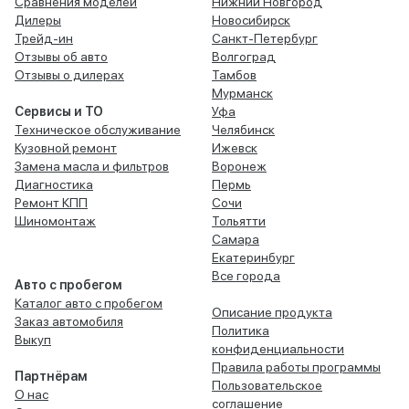
Сравнения моделей
Нижний Новгород
Дилеры
Новосибирск
Трейд-ин
Санкт-Петербург
Отзывы об авто
Волгоград
Отзывы о дилерах
Тамбов
Мурманск
Сервисы и ТО
Уфа
Техническое обслуживание
Челябинск
Кузовной ремонт
Ижевск
Замена масла и фильтров
Воронеж
Диагностика
Пермь
Ремонт КПП
Сочи
Шиномонтаж
Тольятти
Самара
Екатеринбург
Все города
Авто с пробегом
Каталог авто с пробегом
Описание продукта
Заказ автомобиля
Политика
Выкуп
конфиденциальности
Правила работы программы
Партнёрам
Пользовательское
О нас
соглашение