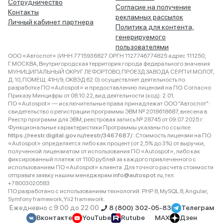
Сотрудничество
Согласие на получение
Контакты
рекламных рассылок
Личный кабинет партнера
Политика для контента,
генерируемого
пользователями
ООО «Автоспот» (ИНН 7715936827 ОРГН 1127746774825 адрес 111250,
Г.МОСКВА, Внутригородская территория города федерального значения
МУНИЦИПАЛЬНЫЙ ОКРУГ ЛЕФОРТОВО, ПРОЕЗД ЗАВОДА СЕРП И МОЛОТ,
Д. 10, ПОМЕЩ. 41Н/9, ОКВЭД 62.0) осуществляет деятельность по
разработке ПО «Autospot» и предоставлению лицензий на ПО. Согласно
Приказу Минцифры от 08.10.22, вид деятельности (код): 2.01.
ПО «Autospot» — исключительные права принадлежат ООО "Автоспот":
свидетельство о регистрации программы ЭВМ № 2018618687, внесена в
Реестр программ для ЭВМ, реестровая запись № 28745 от 09.07.2025 г.
Функциональные характеристики Программы указаны по ссылке:
https://reestr.digital.gov.ru/reestr/3467687/
. Стоимость лицензии на ПО
«Autospot» определяется либо как процент (от 2,5% до 3%) от выручки,
полученной лицензиатом от использования ПО «Autospot», либо как
фиксированный платеж от 1100 рублей за каждого привлеченного с
использованием ПО «Autospot» клиента. Для точного расчета стоимости
отправьте заявку нашим менеджерам
info@autospot.ru
, тел.
+78003020583
ПО разработано с использованием технологий: PHP 8, MySQL 8, Angular,
Symfony framework, Yii2 framework.
Ежедневно с 9:00 до 22:00
8 (800) 302-05-83
Телеграм
Вконтакте
YouTube
Rutube
MAX
Дзен