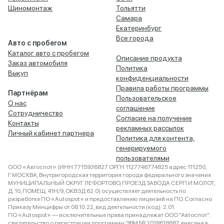
Шиномонтаж
Тольятти
Самара
Екатеринбург
Все города
Авто с пробегом
Каталог авто с пробегом
Описание продукта
Заказ автомобиля
Политика
Выкуп
конфиденциальности
Правила работы программы
Партнёрам
Пользовательское
О нас
соглашение
Сотрудничество
Согласие на получение
Контакты
рекламных рассылок
Личный кабинет партнера
Политика для контента,
генерируемого
пользователями
ООО «Автоспот» (ИНН 7715936827 ОРГН 1127746774825 адрес 111250,
Г.МОСКВА, Внутригородская территория города федерального значения
МУНИЦИПАЛЬНЫЙ ОКРУГ ЛЕФОРТОВО, ПРОЕЗД ЗАВОДА СЕРП И МОЛОТ,
Д. 10, ПОМЕЩ. 41Н/9, ОКВЭД 62.0) осуществляет деятельность по
разработке ПО «Autospot» и предоставлению лицензий на ПО. Согласно
Приказу Минцифры от 08.10.22, вид деятельности (код): 2.01.
ПО «Autospot» — исключительные права принадлежат ООО "Автоспот":
свидетельство о регистрации программы ЭВМ № 2018618687, внесена в