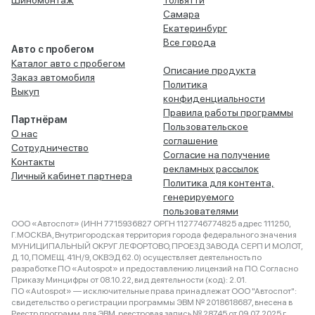
Шиномонтаж
Тольятти
Самара
Екатеринбург
Все города
Авто с пробегом
Каталог авто с пробегом
Описание продукта
Заказ автомобиля
Политика
Выкуп
конфиденциальности
Правила работы программы
Партнёрам
Пользовательское
О нас
соглашение
Сотрудничество
Согласие на получение
Контакты
рекламных рассылок
Личный кабинет партнера
Политика для контента,
генерируемого
пользователями
ООО «Автоспот» (ИНН 7715936827 ОРГН 1127746774825 адрес 111250,
Г.МОСКВА, Внутригородская территория города федерального значения
МУНИЦИПАЛЬНЫЙ ОКРУГ ЛЕФОРТОВО, ПРОЕЗД ЗАВОДА СЕРП И МОЛОТ,
Д. 10, ПОМЕЩ. 41Н/9, ОКВЭД 62.0) осуществляет деятельность по
разработке ПО «Autospot» и предоставлению лицензий на ПО. Согласно
Приказу Минцифры от 08.10.22, вид деятельности (код): 2.01.
ПО «Autospot» — исключительные права принадлежат ООО "Автоспот":
свидетельство о регистрации программы ЭВМ № 2018618687, внесена в
Реестр программ для ЭВМ, реестровая запись № 28745 от 09.07.2025 г.