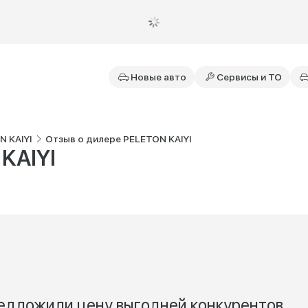
Новые авто
Сервисы и ТО
N KAIYI
Отзыв о дилере PELETON KAIYI
KAIYI
едложили цену выгодней конкурентов,