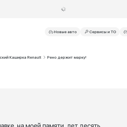
Новые авто
Сервисы и ТО
ский Каширка Renault
Рено держит марку!
вке, на моей памяти, лет десять