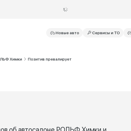
Новые авто
Сервисы и ТО
ОЛЬФ Химки
Позитив превалирует
вов об автосалоне РОЛЬФ Химки и