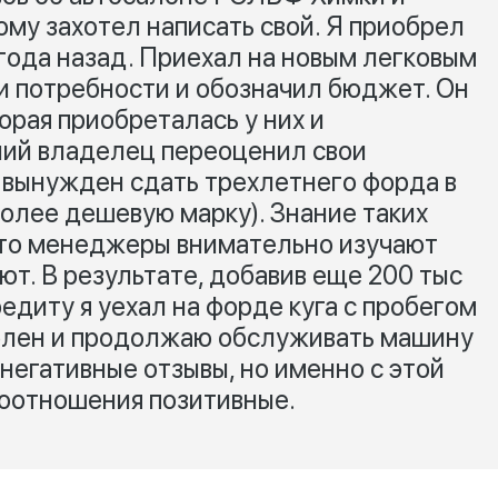
ому захотел написать свой. Я приобрел
 года назад. Приехал на новым легковым
и потребности и обозначил бюджет. Он
орая приобреталась у них и
ний владелец переоценил свои
 вынужден сдать трехлетнего форда в
более дешевую марку). Знание таких
что менеджеры внимательно изучают
т. В результате, добавив еще 200 тыс
едиту я уехал на форде куга с пробегом
волен и продолжаю обслуживать машину
 негативные отзывы, но именно с этой
моотношения позитивные.