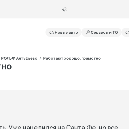
Новые авто
Сервисы и ТО
s РОЛЬФ Алтуфьево
Работают хорошо, грамотно
тно
ь. Уже нацелился на Санта Фе, но все