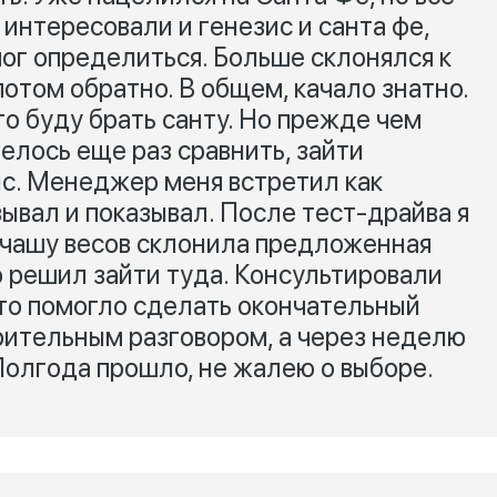
интересовали и генезис и санта фе,
мог определиться. Больше склонялся к
 потом обратно. В общем, качало знатно.
то буду брать санту. Но прежде чем
елось еще раз сравнить, зайти
ис. Менеджер меня встретил как
зывал и показывал. После тест-драйва я
 чашу весов склонила предложенная
то решил зайти туда. Консультировали
это помогло сделать окончательный
арительным разговором, а через неделю
Полгода прошло, не жалею о выборе.