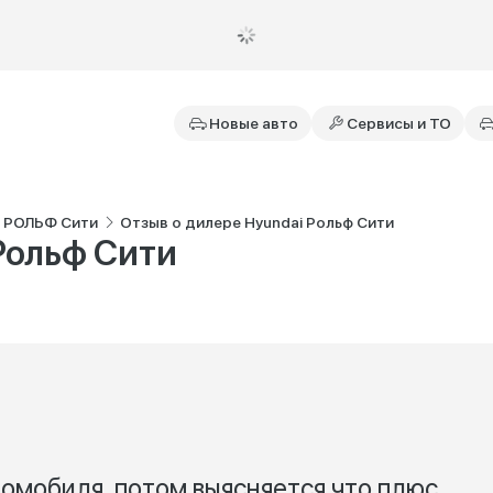
Новые авто
Сервисы и ТО
i РОЛЬФ Сити
Отзыв о дилере Hyundai Рольф Сити
Рольф Сити
томобиля, потом выясняется что плюс