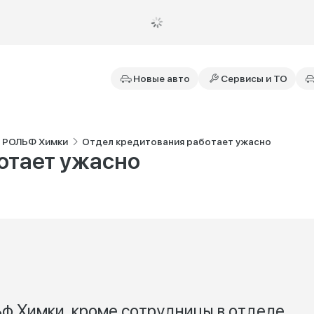
Новые авто
Сервисы и ТО
i РОЛЬФ Химки
Отдел кредитования работает ужасно
отает ужасно
ьф Химки, кроме сотрудницы в отделе