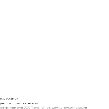
ых рассылок
руемого пользователями
ва принадлежат ООО "Автоспот": свидетельство о регистрации