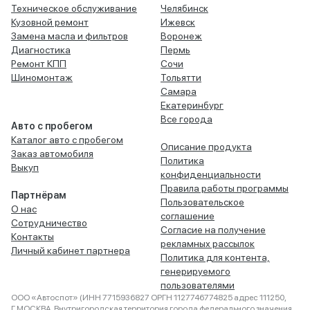
Техническое обслуживание
Челябинск
Кузовной ремонт
Ижевск
Замена масла и фильтров
Воронеж
Диагностика
Пермь
Ремонт КПП
Сочи
Шиномонтаж
Тольятти
Самара
Екатеринбург
Все города
Авто с пробегом
Каталог авто с пробегом
Описание продукта
Заказ автомобиля
Политика
Выкуп
конфиденциальности
Правила работы программы
Партнёрам
Пользовательское
О нас
соглашение
Сотрудничество
Согласие на получение
Контакты
рекламных рассылок
Личный кабинет партнера
Политика для контента,
генерируемого
пользователями
ООО «Автоспот» (ИНН 7715936827 ОРГН 1127746774825 адрес 111250,
Г.МОСКВА, Внутригородская территория города федерального значения