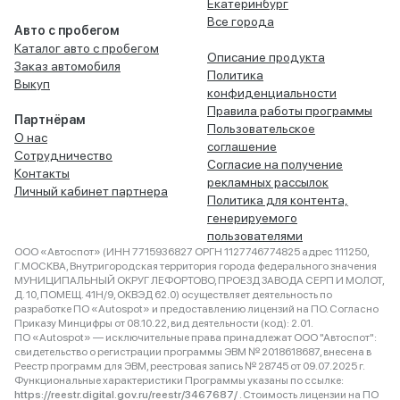
Екатеринбург
Все города
Авто с пробегом
Каталог авто с пробегом
Описание продукта
Заказ автомобиля
Политика
Выкуп
конфиденциальности
Правила работы программы
Партнёрам
Пользовательское
О нас
соглашение
Сотрудничество
Согласие на получение
Контакты
рекламных рассылок
Личный кабинет партнера
Политика для контента,
генерируемого
пользователями
ООО «Автоспот» (ИНН 7715936827 ОРГН 1127746774825 адрес 111250,
Г.МОСКВА, Внутригородская территория города федерального значения
МУНИЦИПАЛЬНЫЙ ОКРУГ ЛЕФОРТОВО, ПРОЕЗД ЗАВОДА СЕРП И МОЛОТ,
Д. 10, ПОМЕЩ. 41Н/9, ОКВЭД 62.0) осуществляет деятельность по
разработке ПО «Autospot» и предоставлению лицензий на ПО. Согласно
Приказу Минцифры от 08.10.22, вид деятельности (код): 2.01.
ПО «Autospot» — исключительные права принадлежат ООО "Автоспот":
свидетельство о регистрации программы ЭВМ № 2018618687, внесена в
Реестр программ для ЭВМ, реестровая запись № 28745 от 09.07.2025 г.
Функциональные характеристики Программы указаны по ссылке:
https://reestr.digital.gov.ru/reestr/3467687/
. Стоимость лицензии на ПО