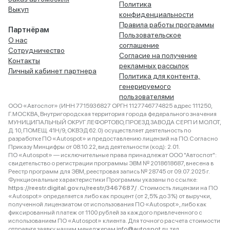
Политика
Выкуп
конфиденциальности
Правила работы программы
Партнёрам
Пользовательское
О нас
соглашение
Сотрудничество
Согласие на получение
Контакты
рекламных рассылок
Личный кабинет партнера
Политика для контента,
генерируемого
пользователями
ООО «Автоспот» (ИНН 7715936827 ОРГН 1127746774825 адрес 111250,
Г.МОСКВА, Внутригородская территория города федерального значения
МУНИЦИПАЛЬНЫЙ ОКРУГ ЛЕФОРТОВО, ПРОЕЗД ЗАВОДА СЕРП И МОЛОТ,
Д. 10, ПОМЕЩ. 41Н/9, ОКВЭД 62.0) осуществляет деятельность по
разработке ПО «Autospot» и предоставлению лицензий на ПО. Согласно
Приказу Минцифры от 08.10.22, вид деятельности (код): 2.01.
ПО «Autospot» — исключительные права принадлежат ООО "Автоспот":
свидетельство о регистрации программы ЭВМ № 2018618687, внесена в
Реестр программ для ЭВМ, реестровая запись № 28745 от 09.07.2025 г.
Функциональные характеристики Программы указаны по ссылке:
https://reestr.digital.gov.ru/reestr/3467687/
. Стоимость лицензии на ПО
«Autospot» определяется либо как процент (от 2,5% до 3%) от выручки,
полученной лицензиатом от использования ПО «Autospot», либо как
фиксированный платеж от 1100 рублей за каждого привлеченного с
использованием ПО «Autospot» клиента. Для точного расчета стоимости
отправьте заявку нашим менеджерам
info@autospot.ru
, тел.