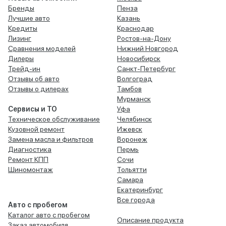
Бренды
Пенза
Лучшие авто
Казань
Кредиты
Краснодар
Лизинг
Ростов-на-Дону
Сравнения моделей
Нижний Новгород
Дилеры
Новосибирск
Трейд-ин
Санкт-Петербург
Отзывы об авто
Волгоград
Отзывы о дилерах
Тамбов
Мурманск
Сервисы и ТО
Уфа
Техническое обслуживание
Челябинск
Кузовной ремонт
Ижевск
Замена масла и фильтров
Воронеж
Диагностика
Пермь
Ремонт КПП
Сочи
Шиномонтаж
Тольятти
Самара
Екатеринбург
Все города
Авто с пробегом
Каталог авто с пробегом
Описание продукта
Заказ автомобиля