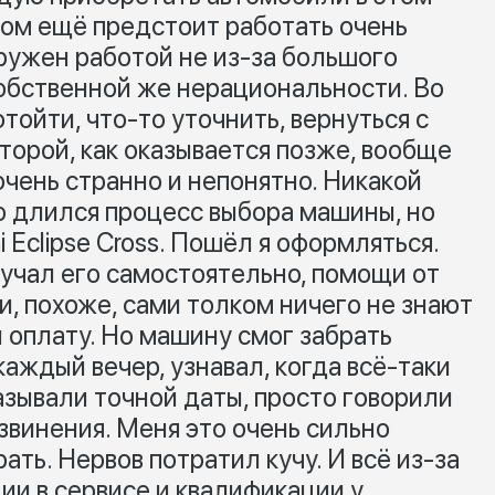
ом ещё предстоит работать очень
ружен работой не из-за большого
собственной же нерациональности. Во
тойти, что-то уточнить, вернуться с
торой, как оказывается позже, вообще
 очень странно и непонятно. Никакой
о длился процесс выбора машины, но
i Eclipse Cross. Пошёл я оформляться.
зучал его самостоятельно, помощи от
, похоже, сами толком ничего не знают
 оплату. Но машину смог забрать
каждый вечер, узнавал, когда всё-таки
азывали точной даты, просто говорили
звинения. Меня это очень сильно
ать. Нервов потратил кучу. И всё из-за
ии в сервисе и квалификации у