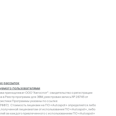
ых рассылок
руемого пользователями
ва принадлежат ООО "Автоспот": свидетельство о регистрации
 в Реестр программ для ЭВМ, реестровая запись № 28745 от
еристики Программы указаны по ссылке:
467687/
. Стоимость лицензии на ПО «Autospot» определяется либо
ки, полученной лицензиатом от использования ПО «Autospot», либо
блей за каждого привлеченного с использованием ПО «Autospot»