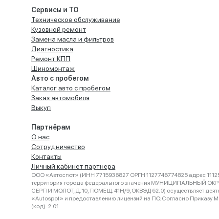
Сервисы и ТО
Техническое обслуживание
Кузовной ремонт
Замена масла и фильтров
Диагностика
Ремонт КПП
Шиномонтаж
Авто с пробегом
Каталог авто с пробегом
Заказ автомобиля
Выкуп
Партнёрам
О нас
Сотрудничество
Контакты
Личный кабинет партнера
ООО «Автоспот» (ИНН 7715936827 ОРГН 1127746774825 адрес 11125
территория города федерального значения МУНИЦИПАЛЬНЫЙ ОК
СЕРП И МОЛОТ, Д. 10, ПОМЕЩ. 41Н/9, ОКВЭД 62.0) осуществляет деят
«Autospot» и предоставлению лицензий на ПО. Согласно Приказу Ми
(код): 2.01.