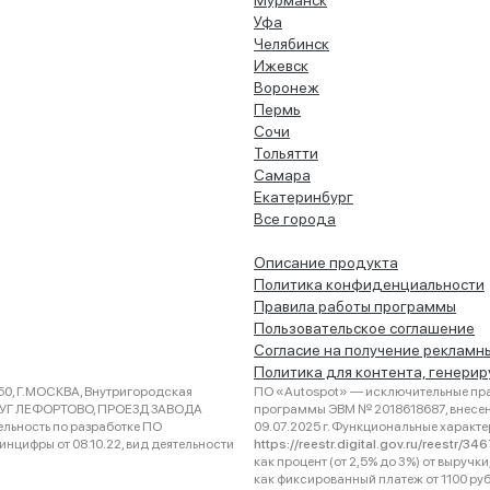
Мурманск
Уфа
Челябинск
Ижевск
Воронеж
Пермь
Сочи
Тольятти
Самара
Екатеринбург
Все города
Описание продукта
Политика конфиденциальности
Правила работы программы
Пользовательское соглашение
Согласие на получение рекламн
Политика для контента, генери
0, Г.МОСКВА, Внутригородская
ПО «Autospot» — исключительные пра
РУГ ЛЕФОРТОВО, ПРОЕЗД ЗАВОДА
программы ЭВМ № 2018618687, внесена
ельность по разработке ПО
09.07.2025 г. Функциональные характ
нцифры от 08.10.22, вид деятельности
https://reestr.digital.gov.ru/reestr/3
как процент (от 2,5% до 3%) от выруч
как фиксированный платеж от 1100 ру