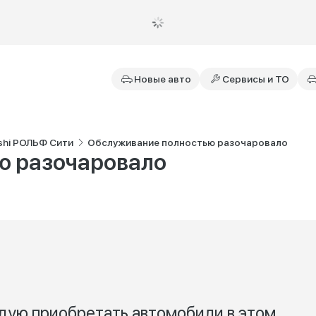
Новые авто
Сервисы и ТО
shi РОЛЬФ Сити
Обслуживание полностью разочаровало
ю разочаровало
дую приобретать автомобили в этом