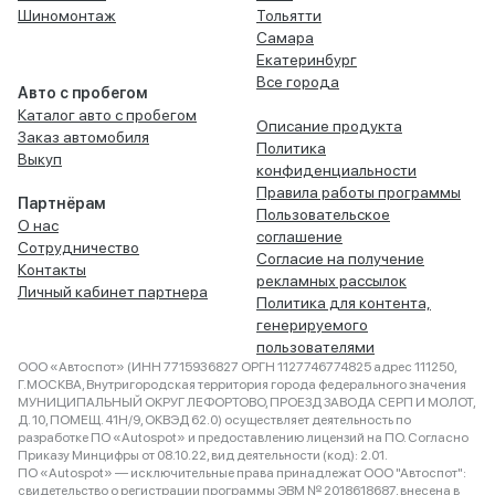
Шиномонтаж
Тольятти
Самара
Екатеринбург
Все города
Авто с пробегом
Каталог авто с пробегом
Описание продукта
Заказ автомобиля
Политика
Выкуп
конфиденциальности
Правила работы программы
Партнёрам
Пользовательское
О нас
соглашение
Сотрудничество
Согласие на получение
Контакты
рекламных рассылок
Личный кабинет партнера
Политика для контента,
генерируемого
пользователями
ООО «Автоспот» (ИНН 7715936827 ОРГН 1127746774825 адрес 111250,
Г.МОСКВА, Внутригородская территория города федерального значения
МУНИЦИПАЛЬНЫЙ ОКРУГ ЛЕФОРТОВО, ПРОЕЗД ЗАВОДА СЕРП И МОЛОТ,
Д. 10, ПОМЕЩ. 41Н/9, ОКВЭД 62.0) осуществляет деятельность по
разработке ПО «Autospot» и предоставлению лицензий на ПО. Согласно
Приказу Минцифры от 08.10.22, вид деятельности (код): 2.01.
ПО «Autospot» — исключительные права принадлежат ООО "Автоспот":
свидетельство о регистрации программы ЭВМ № 2018618687, внесена в