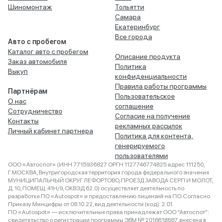
Шиномонтаж
Тольятти
Самара
Екатеринбург
Все города
Авто с пробегом
Каталог авто с пробегом
Описание продукта
Заказ автомобиля
Политика
Выкуп
конфиденциальности
Правила работы программы
Партнёрам
Пользовательское
О нас
соглашение
Сотрудничество
Согласие на получение
Контакты
рекламных рассылок
Личный кабинет партнера
Политика для контента,
генерируемого
пользователями
ООО «Автоспот» (ИНН 7715936827 ОРГН 1127746774825 адрес 111250,
Г.МОСКВА, Внутригородская территория города федерального значения
МУНИЦИПАЛЬНЫЙ ОКРУГ ЛЕФОРТОВО, ПРОЕЗД ЗАВОДА СЕРП И МОЛОТ,
Д. 10, ПОМЕЩ. 41Н/9, ОКВЭД 62.0) осуществляет деятельность по
разработке ПО «Autospot» и предоставлению лицензий на ПО. Согласно
Приказу Минцифры от 08.10.22, вид деятельности (код): 2.01.
ПО «Autospot» — исключительные права принадлежат ООО "Автоспот":
свидетельство о регистрации программы ЭВМ № 2018618687, внесена в