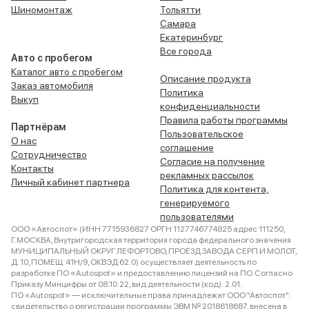
Шиномонтаж
Тольятти
Самара
Екатеринбург
Все города
Авто с пробегом
Каталог авто с пробегом
Описание продукта
Заказ автомобиля
Политика
Выкуп
конфиденциальности
Правила работы программы
Партнёрам
Пользовательское
О нас
соглашение
Сотрудничество
Согласие на получение
Контакты
рекламных рассылок
Личный кабинет партнера
Политика для контента,
генерируемого
пользователями
ООО «Автоспот» (ИНН 7715936827 ОРГН 1127746774825 адрес 111250,
Г.МОСКВА, Внутригородская территория города федерального значения
МУНИЦИПАЛЬНЫЙ ОКРУГ ЛЕФОРТОВО, ПРОЕЗД ЗАВОДА СЕРП И МОЛОТ,
Д. 10, ПОМЕЩ. 41Н/9, ОКВЭД 62.0) осуществляет деятельность по
разработке ПО «Autospot» и предоставлению лицензий на ПО. Согласно
Приказу Минцифры от 08.10.22, вид деятельности (код): 2.01.
ПО «Autospot» — исключительные права принадлежат ООО "Автоспот":
свидетельство о регистрации программы ЭВМ № 2018618687, внесена в