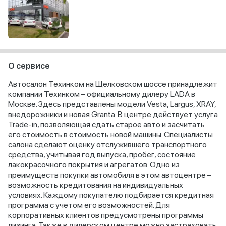
О сервисе
Автосалон Техинком на Щелковском шоссе принадлежит
компании Техинком – официальному дилеру LADA в
Москве. Здесь представлены модели Vesta, Largus, XRAY,
внедорожники и новая Granta. В центре действует услуга
Trade-in, позволяющая сдать старое авто и засчитать
его стоимость в стоимость новой машины. Специалисты
салона сделают оценку отслужившего транспортного
средства, учитывая год выпуска, пробег, состояние
лакокрасочного покрытия и агрегатов. Одно из
преимуществ покупки автомобиля в этом автоцентре –
возможность кредитования на индивидуальных
условиях. Каждому покупателю подбирается кредитная
программа с учетом его возможностей. Для
корпоративных клиентов предусмотрены программы
лизинга. Также в дилерском центре можно застраховать