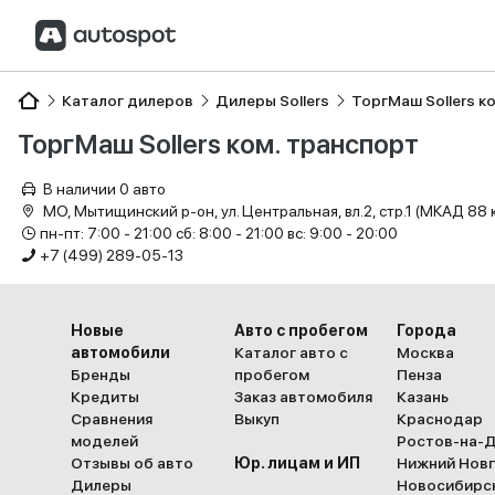
Каталог дилеров
Дилеры Sollers
ТоргМаш Sollers к
ТоргМаш Sollers ком. транспорт
В наличии 0 авто
МО, Мытищинский р-он, ул. Центральная, вл.2, стр.1 (МКАД 88 
пн-пт: 7:00 - 21:00 сб: 8:00 - 21:00 вс: 9:00 - 20:00
+7 (499) 289-05-13
Новые
Авто с пробегом
Города
автомобили
Каталог авто с
Москва
Бренды
пробегом
Пенза
Кредиты
Заказ автомобиля
Казань
Сравнения
Выкуп
Краснодар
моделей
Ростов-на-
Отзывы об авто
Юр. лицам и ИП
Нижний Нов
Дилеры
Новосибирс