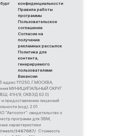
рбург
конфиденциальности
Правила работы
программы
Пользовательское
соглашение
Согласие на
получение
рекламных рассылок
Политика для
контента,
генерируемого
пользователями
Вакансии
адрес 111250, Г.МОСКВА,
начения МУНИЦИПАЛЬНЫЙ ОКРУГ
Щ. 41Н/9, ОКВЭД 62.0)
» и предоставлению лицензий
ьности (код): 2.01.
 "Автоспот": свидетельство о
еестр программ для ЭВМ,
ьные характеристики
.ru/reestr/3467687/
. Стоимость