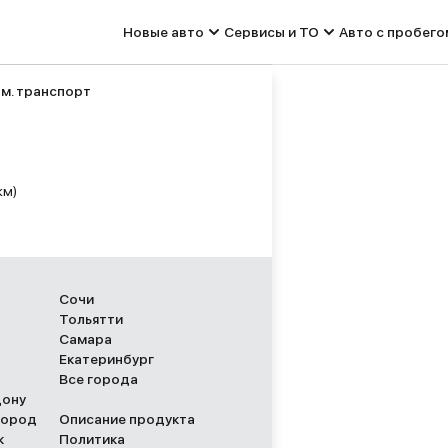
Новые авто
Сервисы и ТО
Авто с пробего
ом. транспорт
км)
Сочи
Тольятти
Самара
Екатеринбург
Все города
Дону
город
Описание продукта
к
Политика