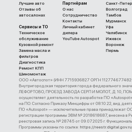
Лучшие авто
Партнёрам
Санкт-Пете
Отзывы об
О нас
Волгоград
автосалонах
Сотрудничество
Тамбов
Контакты
Мурманск
Сервисы и ТО
Личный кабинет
Уфа
Техническое
дилера
Челябинск
обслуживание
YouTube Autospot
Ижевск
Кузовной ремонт
Воронеж
Замена масла и
Пермь
фильтров
Диагностика
Ремонт КПП
Шиномонтаж
ООО «Автоспот» (ИНН 7715936827 ОРГН 1127746774825 
Внутригородская территория города федерального з
ЛЕФОРТОВО, ПРОЕЗД ЗАВОДА СЕРП И МОЛОТ, Д. 10, ПОМЕ
осуществляет деятельность по разработке ПО «Autospot
на ПО. Согласно Приказу Минцифры от 08.10.22, вид деятел
ПО «Autospot» — исключительные права принадлежат ООО
регистрации программы ЭВМ № 2018618687, внесена в Р
реестровая запись № 28745 от 09.07.2025 г. Функционал
Программы указаны по ссылке:
https://reestr.digital.gov