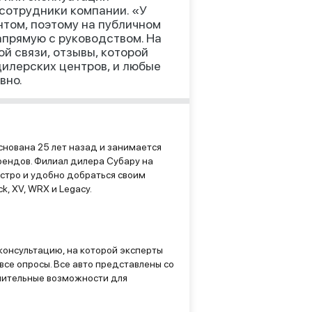
сотрудники компании. «У
нтом, поэтому на публичном
прямую с руководством. На
ой связи, отзывы, которой
илерских центров, и любые
вно.
снована 25 лет назад и занимается
рендов. Филиал дилера Субару на
стро и удобно добраться своим
k, XV, WRX и Legacy.
консультацию, на которой эксперты
все опросы. Все авто представлены со
нительные возможности для