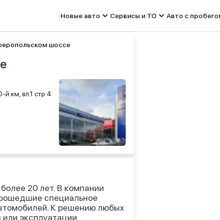
Новые авто
Сервисы и ТО
Авто с пробего
феропольском шоссе
се
й км, вл.1 стр.4
более 20 лет. В компании
прошедшие специальное
втомобилей. К решению любых
и или эксплуатации