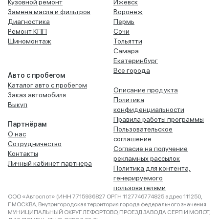
Кузовной ремонт
Ижевск
Замена масла и фильтров
Воронеж
Диагностика
Пермь
Ремонт КПП
Сочи
Шиномонтаж
Тольятти
Самара
Екатеринбург
Все города
Авто с пробегом
Каталог авто с пробегом
Описание продукта
Заказ автомобиля
Политика
Выкуп
конфиденциальности
Правила работы программы
Партнёрам
Пользовательское
О нас
соглашение
Сотрудничество
Согласие на получение
Контакты
рекламных рассылок
Личный кабинет партнера
Политика для контента,
генерируемого
пользователями
ООО «Автоспот» (ИНН 7715936827 ОРГН 1127746774825 адрес 111250,
Г.МОСКВА, Внутригородская территория города федерального значения
МУНИЦИПАЛЬНЫЙ ОКРУГ ЛЕФОРТОВО, ПРОЕЗД ЗАВОДА СЕРП И МОЛОТ,