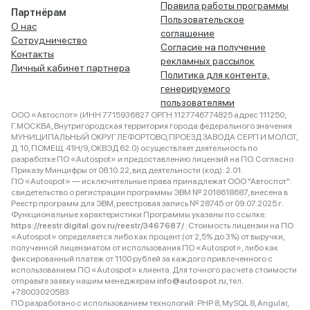
Правила работы программы
Партнёрам
Пользовательское
О нас
соглашение
Сотрудничество
Согласие на получение
Контакты
рекламных рассылок
Личный кабинет партнера
Политика для контента,
генерируемого
пользователями
ООО «Автоспот» (ИНН 7715936827 ОРГН 1127746774825 адрес 111250,
Г.МОСКВА, Внутригородская территория города федерального значения
МУНИЦИПАЛЬНЫЙ ОКРУГ ЛЕФОРТОВО, ПРОЕЗД ЗАВОДА СЕРП И МОЛОТ,
Д. 10, ПОМЕЩ. 41Н/9, ОКВЭД 62.0) осуществляет деятельность по
разработке ПО «Autospot» и предоставлению лицензий на ПО. Согласно
Приказу Минцифры от 08.10.22, вид деятельности (код): 2.01.
ПО «Autospot» — исключительные права принадлежат ООО "Автоспот":
свидетельство о регистрации программы ЭВМ № 2018618687, внесена в
Реестр программ для ЭВМ, реестровая запись № 28745 от 09.07.2025 г.
Функциональные характеристики Программы указаны по ссылке:
https://reestr.digital.gov.ru/reestr/3467687/
. Стоимость лицензии на ПО
«Autospot» определяется либо как процент (от 2,5% до 3%) от выручки,
полученной лицензиатом от использования ПО «Autospot», либо как
фиксированный платеж от 1100 рублей за каждого привлеченного с
использованием ПО «Autospot» клиента. Для точного расчета стоимости
отправьте заявку нашим менеджерам
info@autospot.ru
, тел.
+78003020583
ПО разработано с использованием технологий: PHP 8, MySQL 8, Angular,