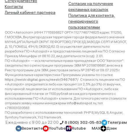
Сотрудничество
Согласие на получение
Контакты
рекламных рассылок
Личный кабинет партнера
Политика для контента,
генерируемого
пользователями
ООО «Автоспот» (ИНН 7715936827 ОРГН 1127746774825 адрес 111250,
Г.МОСКВА, Внутригородская территория города федерального значения
МУНИЦИПАЛЬНЫЙ ОКРУГ ЛЕФОРТОВО, ПРОЕЗД ЗАВОДА СЕРП И МОЛОТ,
Д. 10, ПОМЕЩ. 41Н/9, ОКВЭД 62.0) осуществляет деятельность по
разработке ПО «Autospot» и предоставлению лицензий на ПО. Согласно
Приказу Минцифры от 08.10.22, вид деятельности (код): 2.01.
ПО «Autospot» — исключительные права принадлежат ООО "Автоспот":
свидетельство о регистрации программы ЭВМ № 2018618687, внесена в
Реестр программ для ЭВМ, реестровая запись № 28745 от 09.07.2025 г.
Функциональные характеристики Программы указаны по ссылке:
https://reestr.digital.gov.ru/reestr/3467687/
. Стоимость лицензии на ПО
«Autospot» определяется либо как процент (от 2,5% до 3%) от выручки,
полученной лицензиатом от использования ПО «Autospot», либо как
фиксированный платеж от 1100 рублей за каждого привлеченного с
использованием ПО «Autospot» клиента. Для точного расчета стоимости
отправьте заявку нашим менеджерам
info@autospot.ru
, тел.
+78003020583
ПО разработано с использованием технологий: PHP 8, MySQL 8, Angular,
Symfony framework, Yii2 framework.
Ежедневно с 9:00 до 22:00
8 (800) 302-05-83
Телеграм
Вконтакте
YouTube
Rutube
MAX
Дзен