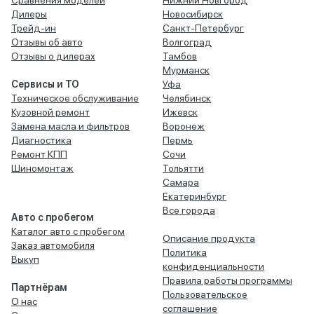
Сравнения моделей
Нижний Новгород
Дилеры
Новосибирск
Трейд-ин
Санкт-Петербург
Отзывы об авто
Волгоград
Отзывы о дилерах
Тамбов
Мурманск
Сервисы и ТО
Уфа
Техническое обслуживание
Челябинск
Кузовной ремонт
Ижевск
Замена масла и фильтров
Воронеж
Диагностика
Пермь
Ремонт КПП
Сочи
Шиномонтаж
Тольятти
Самара
Екатеринбург
Все города
Авто с пробегом
Каталог авто с пробегом
Описание продукта
Заказ автомобиля
Политика
Выкуп
конфиденциальности
Правила работы программы
Партнёрам
Пользовательское
О нас
соглашение