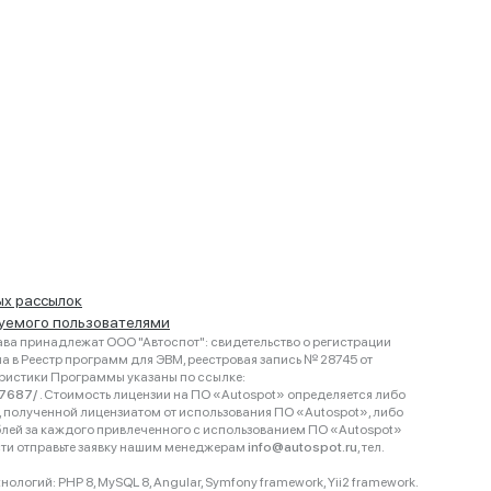
ых рассылок
руемого пользователями
ва принадлежат ООО "Автоспот": свидетельство о регистрации
 в Реестр программ для ЭВМ, реестровая запись № 28745 от
еристики Программы указаны по ссылке:
467687/
. Стоимость лицензии на ПО «Autospot» определяется либо
ки, полученной лицензиатом от использования ПО «Autospot», либо
блей за каждого привлеченного с использованием ПО «Autospot»
сти отправьте заявку нашим менеджерам
info@autospot.ru
, тел.
логий: PHP 8, MySQL 8, Angular, Symfony framework, Yii2 framework.