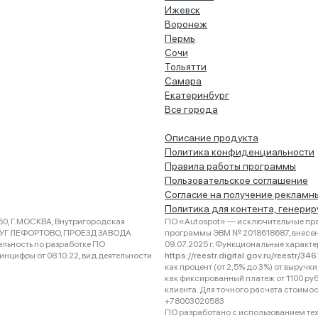
Ижевск
Воронеж
Пермь
Сочи
Тольятти
Самара
Екатеринбург
Все города
Описание продукта
Политика конфиденциальности
Правила работы программы
Пользовательское соглашение
Согласие на получение рекламн
Политика для контента, генери
0, Г.МОСКВА, Внутригородская
ПО «Autospot» — исключительные пра
РУГ ЛЕФОРТОВО, ПРОЕЗД ЗАВОДА
программы ЭВМ № 2018618687, внесена
ельность по разработке ПО
09.07.2025 г. Функциональные характ
нцифры от 08.10.22, вид деятельности
https://reestr.digital.gov.ru/reestr/3
как процент (от 2,5% до 3%) от выруч
как фиксированный платеж от 1100 ру
клиента. Для точного расчета стоимо
+78003020583
ПО разработано с использованием техно