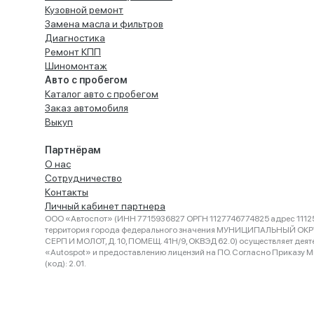
Кузовной ремонт
Замена масла и фильтров
Диагностика
Ремонт КПП
Шиномонтаж
Авто с пробегом
Каталог авто с пробегом
Заказ автомобиля
Выкуп
Партнёрам
О нас
Сотрудничество
Контакты
Личный кабинет партнера
ООО «Автоспот» (ИНН 7715936827 ОРГН 1127746774825 адрес 11125
территория города федерального значения МУНИЦИПАЛЬНЫЙ ОК
СЕРП И МОЛОТ, Д. 10, ПОМЕЩ. 41Н/9, ОКВЭД 62.0) осуществляет деят
«Autospot» и предоставлению лицензий на ПО. Согласно Приказу Ми
(код): 2.01.