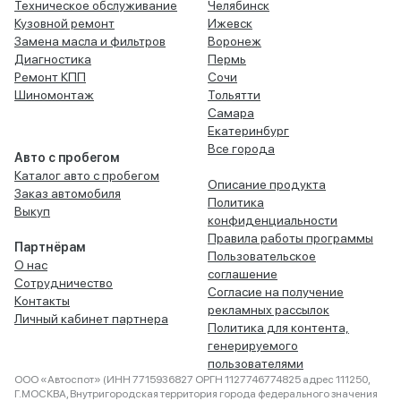
Техническое обслуживание
Челябинск
Кузовной ремонт
Ижевск
Замена масла и фильтров
Воронеж
Диагностика
Пермь
Ремонт КПП
Сочи
Шиномонтаж
Тольятти
Самара
Екатеринбург
Все города
Авто с пробегом
Каталог авто с пробегом
Описание продукта
Заказ автомобиля
Политика
Выкуп
конфиденциальности
Правила работы программы
Партнёрам
Пользовательское
О нас
соглашение
Сотрудничество
Согласие на получение
Контакты
рекламных рассылок
Личный кабинет партнера
Политика для контента,
генерируемого
пользователями
ООО «Автоспот» (ИНН 7715936827 ОРГН 1127746774825 адрес 111250,
Г.МОСКВА, Внутригородская территория города федерального значения