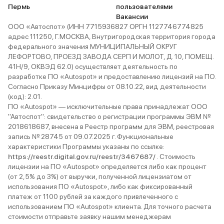
Пермь
пользователями
Вакансии
ООО «Автоспот» (ИНН 7715936827 ОРГН 1127746774825
адрес 111250, Г.МОСКВА, Внутригородская территория города
федерального значения МУНИЦИПАЛЬНЫЙ ОКРУГ
ЛЕФОРТОВО, ПРОЕЗД ЗАВОДА СЕРП И МОЛОТ, Д. 10, ПОМЕЩ.
41Н/9, ОКВЭД 62.0) осуществляет деятельность по
разработке ПО «Autospot» и предоставлению лицензий на ПО.
Согласно Приказу Минцифры от 08.10.22, вид деятельности
(код): 2.01.
ПО «Autospot» — исключительные права принадлежат ООО
"Автоспот": свидетельство о регистрации программы ЭВМ №
2018618687, внесена в Реестр программ для ЭВМ, реестровая
запись № 28745 от 09.07.2025 г. Функциональные
характеристики Программы указаны по ссылке:
https://reestr.digital.gov.ru/reestr/3467687/
. Стоимость
лицензии на ПО «Autospot» определяется либо как процент
(от 2,5% до 3%) от выручки, полученной лицензиатом от
использования ПО «Autospot», либо как фиксированный
платеж от 1100 рублей за каждого привлеченного с
использованием ПО «Autospot» клиента. Для точного расчета
стоимости отправьте заявку нашим менеджерам