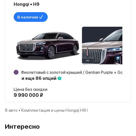
Hongqi • H9
В наличии
Фиолетовый с золотой крышей / Gentian Purple + Gold
1 
и еще 86 опций
Цена без скидки
9 990 000 ₽
8 авто • Комплектация и цены Hongqi H9 I
Интересно