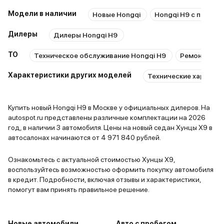
Модели в наличии
Новые Hongqi
Hongqi H9 с пробег
Дилеры
Дилеры Hongqi H9
ТО
Техническое обслуживание Hongqi H9
Ремонт Hong
Характеристики других моделей
Технические характер
Купить новый Hongqi H9 в Москве у официальных дилеров. На
autospot.ru представлены различные комплектации на 2026
год, в наличии 3 автомобиля. Цены на новый седан Хунцы Х9 в
автосалонах начинаются от 4 971 840 рублей.
Ознакомьтесь с актуальной стоимостью Хунцы Х9,
воспользуйтесь возможностью оформить покупку автомобиля
в кредит. Подробности, включая отзывы и характеристики,
помогут вам принять правильное решение.
Новые автомобили
Авто с пробегом