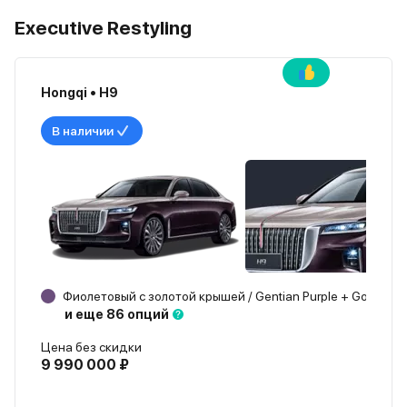
Executive Restyling
Hongqi • H9
В наличии
Фиолетовый с золотой крышей / Gentian Purple + Gold
1 
и еще 86 опций
Цена без скидки
9 990 000 ₽