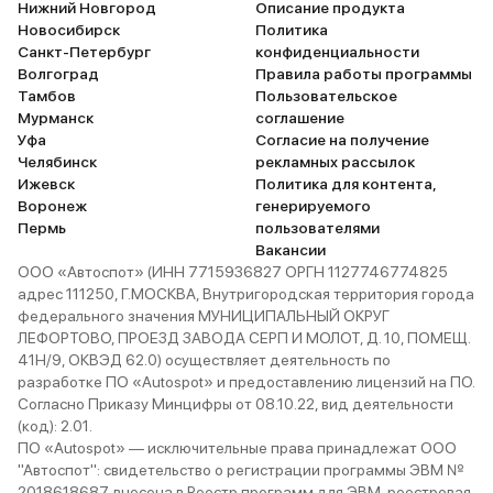
Нижний Новгород
Описание продукта
Новосибирск
Политика
Санкт-Петербург
конфиденциальности
Волгоград
Правила работы программы
Тамбов
Пользовательское
Мурманск
соглашение
Уфа
Согласие на получение
Челябинск
рекламных рассылок
Ижевск
Политика для контента,
Воронеж
генерируемого
Пермь
пользователями
Вакансии
ООО «Автоспот» (ИНН 7715936827 ОРГН 1127746774825
адрес 111250, Г.МОСКВА, Внутригородская территория города
федерального значения МУНИЦИПАЛЬНЫЙ ОКРУГ
ЛЕФОРТОВО, ПРОЕЗД ЗАВОДА СЕРП И МОЛОТ, Д. 10, ПОМЕЩ.
41Н/9, ОКВЭД 62.0) осуществляет деятельность по
разработке ПО «Autospot» и предоставлению лицензий на ПО.
Согласно Приказу Минцифры от 08.10.22, вид деятельности
(код): 2.01.
ПО «Autospot» — исключительные права принадлежат ООО
"Автоспот": свидетельство о регистрации программы ЭВМ №
2018618687, внесена в Реестр программ для ЭВМ, реестровая