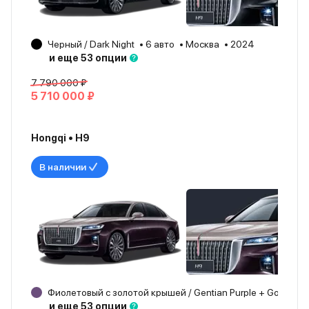
Черный / Dark Night
6 авто
Москва
2024
и еще 53 опции
7 790 000 ₽
5 710 000 ₽
Hongqi • H9
В наличии
Фиолетовый с золотой крышей / Gentian Purple + Gold
1 
и еще 53 опции