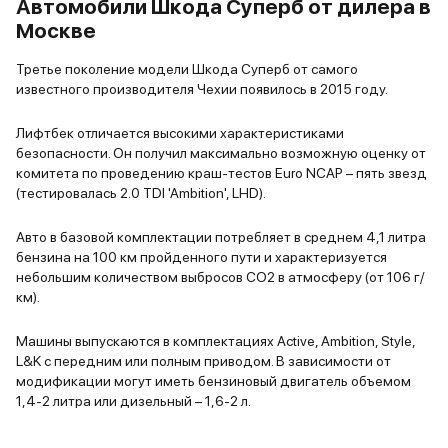
Автомобили Шкода Суперб от дилера в
шесть подушек безопасности –
оторваться
Москве
фронтальные, шторки и боковые.
понравитьс
Расход топлива по трассе
неожиданны
Третье поколение модели Шкода Суперб от самого
составляет примерно 5-6 литров
биполярное
известного производителя Чехии появилось в 2015 году.
на сто км, по городу 7,5 литров.
семейный 
Очень хорошая шумоизоляция,
стоит прод
Лифтбек отличается высокими характеристиками
роботизированная коробка
манипуляци
безопасности. Он получил максимально возможную оценку от
комитета по проведению краш-тестов Euro NCAP – пять звезд
передач работает плавно и мягко.
агрессивны
(тестировалась 2.0 TDI 'Ambition', LHD).
Передний привод тоже не
какой-то м
вызывает нареканий. Машина
дернуть, но
Авто в базовой комплектации потребляет в среднем 4,1 литра
весьма маневренная, с хорошей
захотите. 
бензина на 100 км пройденного пути и характеризуется
динамикой. Я доволен, это то, что
очень дово
небольшим количеством выбросов CO2 в атмосферу (от 106 г/
мне было нужно.
хотя бы по
км).
делать выв
Машины выпускаются в комплектациях Active, Ambition, Style,
L&K с передним или полным приводом. В зависимости от
модификации могут иметь бензиновый двигатель объемом
1,4-2 литра или дизельный – 1,6-2 л.