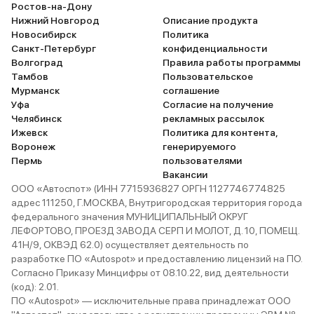
Ростов-на-Дону
Нижний Новгород
Описание продукта
Новосибирск
Политика
Санкт-Петербург
конфиденциальности
Волгоград
Правила работы программы
Тамбов
Пользовательское
Мурманск
соглашение
Уфа
Согласие на получение
Челябинск
рекламных рассылок
Ижевск
Политика для контента,
Воронеж
генерируемого
Пермь
пользователями
Вакансии
ООО «Автоспот» (ИНН 7715936827 ОРГН 1127746774825
адрес 111250, Г.МОСКВА, Внутригородская территория города
федерального значения МУНИЦИПАЛЬНЫЙ ОКРУГ
ЛЕФОРТОВО, ПРОЕЗД ЗАВОДА СЕРП И МОЛОТ, Д. 10, ПОМЕЩ.
41Н/9, ОКВЭД 62.0) осуществляет деятельность по
разработке ПО «Autospot» и предоставлению лицензий на ПО.
Согласно Приказу Минцифры от 08.10.22, вид деятельности
(код): 2.01.
ПО «Autospot» — исключительные права принадлежат ООО