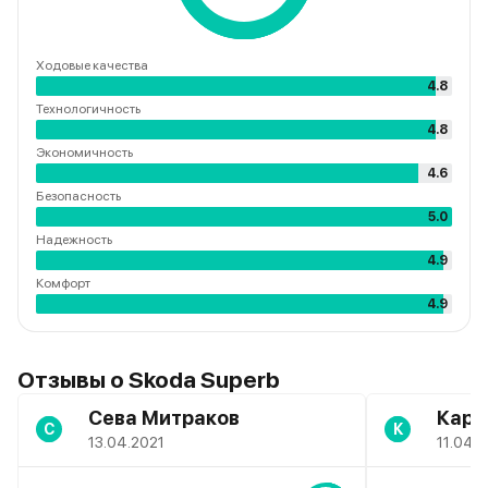
Ходовые качества
4.8
Технологичность
4.8
Экономичность
4.6
Безопасность
5.0
Надежность
4.9
Комфорт
4.9
Отзывы о Skoda Superb
Сева Митраков
Каре
С
К
13.04.2021
11.04.