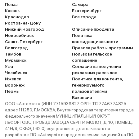
хромированные кнопки, люк из
комфортно, климат-кон
Пенза
Самара
тонированного стекла (примерно
отлично обдувает низ с
Казань
Екатеринбург
вышло в 150 тысяч рублей).
чувства затхлости нет.
Краснодар
Все города
Интересовался проблемами
Ростов-на-Дону
машины: основные могут
Нижний Новгород
Описание продукта
возникнуть в бензобаке и с
Новосибирск
Политика
коробкой-автоматом. Это
Санкт-Петербург
конфиденциальности
решаемо.
Волгоград
Правила работы программы
Тамбов
Пользовательское
Мурманск
соглашение
Уфа
Согласие на получение
Челябинск
рекламных рассылок
Ижевск
Политика для контента,
Воронеж
генерируемого
Пермь
пользователями
Вакансии
ООО «Автоспот» (ИНН 7715936827 ОРГН 1127746774825
адрес 111250, Г.МОСКВА, Внутригородская территория города
федерального значения МУНИЦИПАЛЬНЫЙ ОКРУГ
ЛЕФОРТОВО, ПРОЕЗД ЗАВОДА СЕРП И МОЛОТ, Д. 10, ПОМЕЩ.
41Н/9, ОКВЭД 62.0) осуществляет деятельность по
разработке ПО «Autospot» и предоставлению лицензий на ПО.