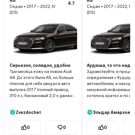
A8
A8
4.7
Седан • 2017 – 2022, IV
Седан • 2017 – 2022, IV
(D5)
(D5)
Серьезно, солидно, удобно
Аудюша, то что надо!
Три месяца езжу на новом Audi
Здравствуйте, в процес
A8. До этого была А6, но больше
определения с будущи
плюсов для себя увидел в авто
автомобилем, я находи
выпуска 2017 (полный привод,
ненужной информации,
310 л.с, бензиновый 3,0 л движок).
хотелось кратко и по смы
«Восьмерку» оценят все, для
попытаюсь оставить та
кого важны престиж, скорость и
комментарий. До Audi A
Zvezdochet
Эльдар Амарзоев
Z
Э
быстрый разгон. Но нужно быть
на Ниссане Максима, но
готовым к тому, что авто
что требуется авто по
потребует вложений. На данный
современнее и молоде
0
0
0
момент пробег машины - 17
Хотел немца, люблю их 