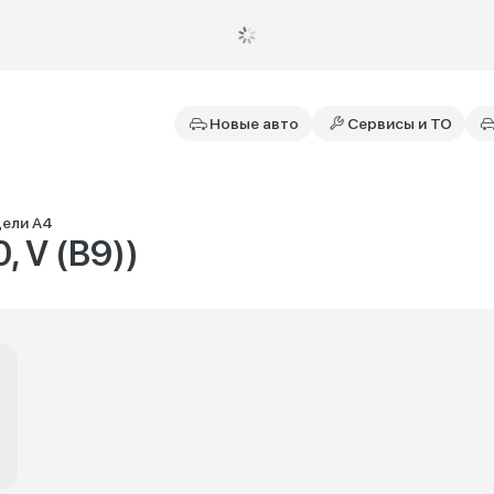
Новые авто
Сервисы и ТО
ели A4
, V (B9))