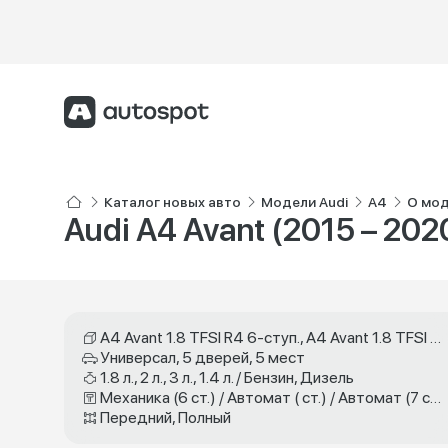
Каталог новых авто
Модели Audi
A4
О мод
Audi A4 Avant (2015 – 2020
A4 Avant 1.8 TFSI R4 6-ступ., A4 Avant 1.8 TFSI R4 multitronic, A4 Avant quattro 1.8 TFSI R4 6-ступ., A4 Avant 2.0 TFSI R4 6-ступ., A4 Avant 2.0 TFSI R4 multitronic, A4 Avant quattro 2.0 TFSI R4 6-ступ., A4 Avant quattro 2.0 TFSI R4 S tronic, A4 Avant quattro 3.0 TFSI V6 S tronic, A4 Avant 2.0 TDI R4 multitronic, A4 Avant quattro 3.0 TDI V6 S tronic, 35 TFSI S tronic, 45 TFSI quattro S tronic, 40 TDI quattro S tronic
Универсал, 5 дверей, 5 мест
1.8 л., 2 л., 3 л., 1.4 л. / Бензин, Дизель
Механика (6 ст.) / Автомат ( ст.) / Автомат (7 ст.) / Механика (7 ст.) / Робот (7 ст.)
Передний, Полный