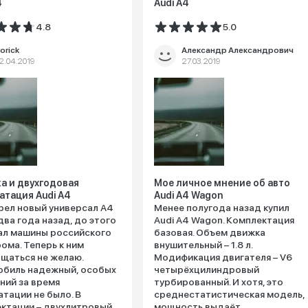
4
Audi A4
4.8
5.0
orick
Александр Александрович
2.04.2019
27.03.2019
а и двухгодовая
Мое личное мнение об авто
атация Audi A4
Audi A4 Wagon
ел новый универсал А4
Менее полугода назад купил
два года назад, до этого
Audi A4 Wagon. Комплектация
ал машины российского
базовая. Объем движка
ома. Теперь к ним
внушительный – 1.8 л.
щаться не желаю.
Модификация двигателя – V6
обиль надежный, особых
четырёхцилиндровый
ний за время
турбированный. И хотя, это
атации не было. В
среднестатистическая модель,
ктации – двухлитровый
мощность выдаёт