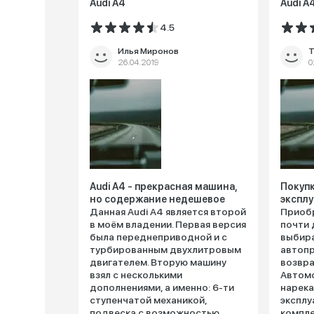
Audi A4
Audi A
4.5
Илья Миронов
T
26.04.2019
0
Audi A4 - прекрасная машина,
Покупк
но содержание недешевое
эксплу
Данная Audi A4 является второй
Приобр
в моём владении. Первая версия
почти 
была переднеприводной и с
выбир
турбированным двухлитровым
автопр
двигателем. Вторую машину
возвра
взял с несколькими
Автом
дополнениями, а именно: 6-ти
нарека
ступенчатой механикой,
эксплу
подвеска с возможностью
компле