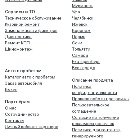
самом разном покрытии, в том
несколько менее к
Мурманск
числе и на бездорожье. На
Ну и поселился св
Сервисы и ТО
Уфа
трассе идет мягко и
районе торпеды у
Техническое обслуживание
Челябинск
комфортно. Конкретно в моей
пробега. Пока не 
Кузовной ремонт
Ижевск
машине установлен
поймать, да и при
Замена масла и фильтров
Воронеж
проверенный бензиновый
музыке он теряется
Диагностика
Пермь
мотор объемом 2 литра и
остальном – маши
мощностью 180 л. с, с коробкой
идеальная, посто
Ремонт КПП
Сочи
робот DQ500 зарекомендовала
всем, кроме стои
Шиномонтаж
Тольятти
себя с самой хорошей стороны,
обслуживания. Ка
Самара
уровень комплектации вполне
оставляешь кругл
Екатеринбург
меня устраивает. Хочу сказать,
на СТО. Муж Муж г
Все города
что это очень быстрая машина,
что через три го
Авто с пробегом
которая может на трассе
будет поменять а
Каталог авто с пробегом
Описание продукта
обгонять всех тихоходов.
новый, а я даже ду
Заказ автомобиля
Политика
об этом. Меня всё
Выкуп
конфиденциальности
машина не достав
хлопот, за 9 месяц
Правила работы программы
Партнёрам
вполне сроднились
Пользовательское
О нас
представляю, как 
соглашение
Сотрудничество
обходилась раньш
Согласие на получение
Контакты
характеристики, к
рекламных рассылок
говорят, от добра
Личный кабинет партнера
Политика для контента,
ищут.
генерируемого