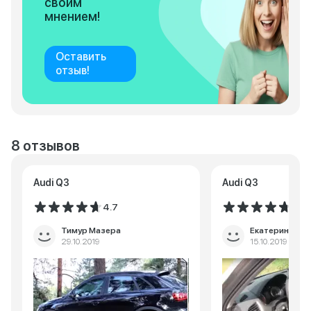
своим
мнением!
Оставить
отзыв!
8 отзывов
Audi Q3
Audi Q3
4.7
4.8
Тимур Мазера
Екатерина Ми
29.10.2019
15.10.2019