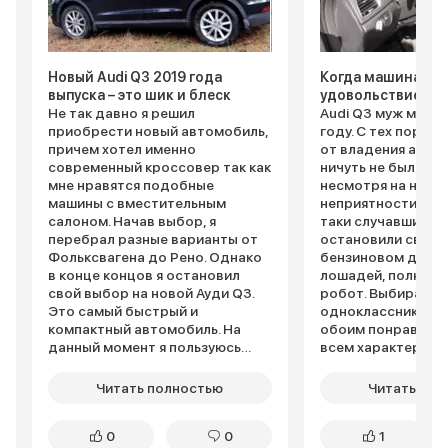
Новый Аudi Q3 2019 года
Когда машина пр
выпуска – это шик и блеск
удовольствие
Не так давно я решил
Audi Q3 муж мне п
приобрести новый автомобиль,
году. С тех пор мо
причем хотел именно
от владения авто
современный кроссовер так как
ничуть не были ис
мне нравятся подобные
несмотря на неко
машины с вместительным
неприятности, с м
салоном. Начав выбор, я
таки случавшиеся.
перебрал разные варианты от
остановили свой 
Фольксвагена до Рено. Однако
бензиновом двигат
в конце концов я остановил
лошадей, полный 
свой выбор на новой Ауди Q3.
робот. Выбирали 
Это самый быстрый и
одноклассников, 
компактный автомобиль. На
обоим понравился
данный момент я пользуюсь
всем характерист
этой машиной несколько
Просторный салон
месяцев, я крайне доволен
сдержанный элега
Читать полностью
Читать пол
своим выбором. Автомобиль
характеристики и
отлично едет по любой дороге.
вполне достойным
0
0
1
На нем удобно парковаться в
эксплуатируется 