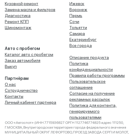
Кузовной ремонт
Ижевск
Замена масла и фильтров
Воронеж
Диагностика
Пермь
Ремонт КПП
Сочи
Шиномонтаж
Тольятти
Самара
Екатеринбург
Все города
Авто с пробегом
Каталог авто с пробегом
Описание продукта
Заказ автомобиля
Политика
Выкуп
конфиденциальности
Правила работы программы
Партнёрам
Пользовательское
О нас
соглашение
Сотрудничество
Согласие на получение
Контакты
рекламных рассылок
Личный кабинет партнера
Политика для контента,
генерируемого
пользователями
ООО «Автоспот» (ИНН 7715936827 ОРГН 1127746774825 адрес 111250,
Г.МОСКВА, Внутригородская территория города федерального значения
МУНИЦИПАЛЬНЫЙ ОКРУГ ЛЕФОРТОВО, ПРОЕЗД ЗАВОДА СЕРП И МОЛОТ,