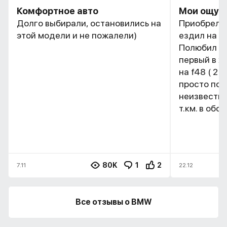
Комфортное авто
Мои ощуще
Долго выбирали, остановились на
Приобрел в 2019
этой модели и не пожалели)
ездил на х1
Полюбил п
первый в ж
на f48 ( 2 л
просто по ,
неизвестно
т.км. в обс
80K
1
2
7.11
22.12
Все отзывы о BMW