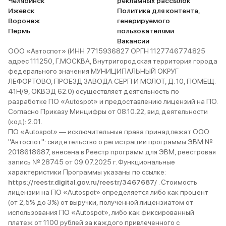
Челябинск
рекламных рассылок
Ижевск
Политика для контента,
Воронеж
генерируемого
Пермь
пользователями
Вакансии
ООО «Автоспот» (ИНН 7715936827 ОРГН 1127746774825
адрес 111250, Г.МОСКВА, Внутригородская территория города
федерального значения МУНИЦИПАЛЬНЫЙ ОКРУГ
ЛЕФОРТОВО, ПРОЕЗД ЗАВОДА СЕРП И МОЛОТ, Д. 10, ПОМЕЩ.
41Н/9, ОКВЭД 62.0) осуществляет деятельность по
разработке ПО «Autospot» и предоставлению лицензий на ПО.
Согласно Приказу Минцифры от 08.10.22, вид деятельности
(код): 2.01.
ПО «Autospot» — исключительные права принадлежат ООО
"Автоспот": свидетельство о регистрации программы ЭВМ №
2018618687, внесена в Реестр программ для ЭВМ, реестровая
запись № 28745 от 09.07.2025 г. Функциональные
характеристики Программы указаны по ссылке:
https://reestr.digital.gov.ru/reestr/3467687/
. Стоимость
лицензии на ПО «Autospot» определяется либо как процент
(от 2,5% до 3%) от выручки, полученной лицензиатом от
использования ПО «Autospot», либо как фиксированный
платеж от 1100 рублей за каждого привлеченного с