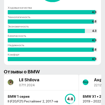
Ходовые качества
4.9
Технологичность
4.8
Экономичность
4.3
Безопасность
4.9
Надежность
4.8
Комфорт
4.9
Отзывы о
BMW
Lil Shilova
Андр
07.11.2024
22.12.
BMW 1 серия
BMW X1 • 2.0
4.8
II (F20/F21) Рестайлинг 2, 2017-нв
2019 – 2022, I