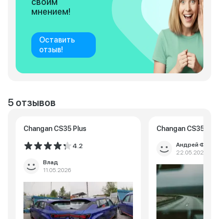
своим
мнением!
Оставить
отзыв!
5 отзывов
Changan CS35 Plus
Changan CS35 Plu
Андрей Федо
4.2
22.05.2025
Влад
11.05.2026