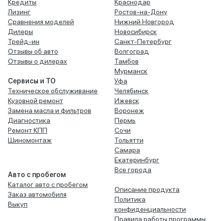
Кредиты
Краснодар
Лизинг
Ростов-на-Дону
Сравнения моделей
Нижний Новгород
Дилеры
Новосибирск
Трейд-ин
Санкт-Петербург
Отзывы об авто
Волгоград
Отзывы о дилерах
Тамбов
Мурманск
Сервисы и ТО
Уфа
Техническое обслуживание
Челябинск
Кузовной ремонт
Ижевск
Замена масла и фильтров
Воронеж
Диагностика
Пермь
Ремонт КПП
Сочи
Шиномонтаж
Тольятти
Самара
Екатеринбург
Все города
Авто с пробегом
Каталог авто с пробегом
Описание продукта
Заказ автомобиля
Политика
Выкуп
конфиденциальности
Правила работы программы