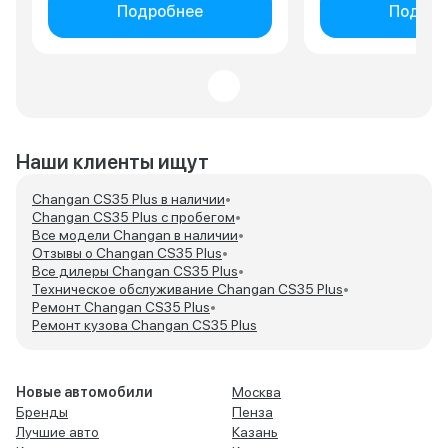
российским слоем, гарантией
Подробнее
Подроб
на три года, и качеством
работы автослесарей из
Луганска на обработку днища
порогов и полостей, в Москве
их три салона на выбор цена 26
за днище и скрытые полости
плюсо по три тысячи за каждый
порог итого 32 тысячи.
Наши клиенты ищут
Changan CS35 Plus в наличии
•
Changan CS35 Plus с пробегом
•
Все модели Changan в наличии
•
Отзывы о Changan CS35 Plus
•
Все дилеры Changan CS35 Plus
•
Техническое обслуживание Changan CS35 Plus
•
Ремонт Changan CS35 Plus
•
Ремонт кузова Changan CS35 Plus
Новые автомобили
Москва
Бренды
Пенза
Лучшие авто
Казань