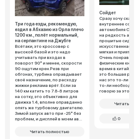
Сойдет
Сразу хочу сказат
Три года езды, рекомендую,
внутреннее состо
ездил в Абхазию из Орла плечо
автомобиля Changa
1200 км., полёт нормальный,
на редкость акку
на серпантине на Джубге
прошитые сидения
Всётаки, это кроссовер с
искусственная ко
высокой базой и это надо
мягкая и приятная 
учитывать при входах в
Очень понравилось
поворот 90° и менее, скорости
физические кнопки
90 ощутим крен.Резв при
время в китайски
обгонах, турбина оправдывает
это большая редко
своё назначение, по расходу
нас это то-ли дел
жижки реклама врёт. Если за
то-ли необходимо
140 км катить то 7.8-8 литров
говорю за это плю
на сотку, это объективно для
Панорамная крыша
движка 1.4, вполне оправданно
мечта, ну как мне 
Читать пол
опять же турбовому двигателю.
сути ни чего интер
Зимой запуск авто при -25° без
все таки приятно.
0
проблем, и дисплей в моем авто
машине какие-то 
не мёрзнет (была критика в
светят низко, мне 
обзорах) , три минуты и всё
Почему-то нет
Читать полностью
светит. Сервис на ТО через
электрорегулиров