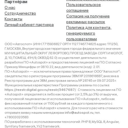
Партнёрам
Пользовательское
О нас
соглашение
Сотрудничество
Согласие на получение
Контакты
рекламных рассылок
Личный кабинет партнера
Политика для контента,
генерируемого
пользователями
ООО «Автоспот» (ИНН 7715936827 ОРГН 1127746774825 адрес 111250,
Г.МОСКВА, Внутригородская территория города федерального значения
МУНИЦИПАЛЬНЫЙ ОКРУГ ЛЕФОРТОВО, ПРОЕЗД ЗАВОДА СЕРП И МОЛОТ,
Д. 10, ПОМЕЩ. 41Н/9, ОКВЭД 62.0) осуществляет деятельность по
разработке ПО «Autospot» и предоставлению лицензий на ПО. Согласно
Приказу Минцифры от 08.10.22, вид деятельности (код): 2.01.
ПО «Autospot» — исключительные права принадлежат ООО "Автоспот":
свидетельство о регистрации программы ЭВМ № 2018618687, внесена в
Реестр программ для ЭВМ, реестровая запись № 28745 от 09.07.2025 г.
Функциональные характеристики Программы указаны по ссылке:
https://reestr.digital.gov.ru/reestr/3467687/
. Стоимость лицензии на ПО
«Autospot» определяется либо как процент (от 2,5% до 3%) от выручки,
полученной лицензиатом от использования ПО «Autospot», либо как
фиксированный платеж от 1100 рублей за каждого привлеченного с
использованием ПО «Autospot» клиента. Для точного расчета стоимости
отправьте заявку нашим менеджерам
info@autospot.ru
, тел.
+78003020583
ПО разработано с использованием технологий: PHP 8, MySQL 8, Angular,
Symfony framework, Yii2 framework.