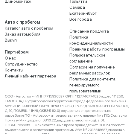
Шиномонтаж
Тольятти
Самара
Екатеринбург
Все города
Авто с пробегом
Каталог авто с пробегом
Описание продукта
Заказ автомобиля
Политика
Выкуп
конфиденциальности
Правила работы программы
Партнёрам
Пользовательское
О нас
соглашение
Сотрудничество
Согласие на получение
Контакты
рекламных рассылок
Личный кабинет партнера
Политика для контента,
генерируемого
пользователями
ООО «Автоспот» (ИНН 7715936827 ОРГН 1127746774825 адрес 111250,
Г.МОСКВА, Внутригородская территория города федерального значения
МУНИЦИПАЛЬНЫЙ ОКРУГ ЛЕФОРТОВО, ПРОЕЗД ЗАВОДА СЕРП И МОЛОТ,
Д. 10, ПОМЕЩ. 41Н/9, ОКВЭД 62.0) осуществляет деятельность по
разработке ПО «Autospot» и предоставлению лицензий на ПО. Согласно
Приказу Минцифры от 08.10.22, вид деятельности (код): 2.01.
ПО «Autospot» — исключительные права принадлежат ООО "Автоспот":
свидетельство о регистрации программы ЭВМ № 2018618687, внесена в