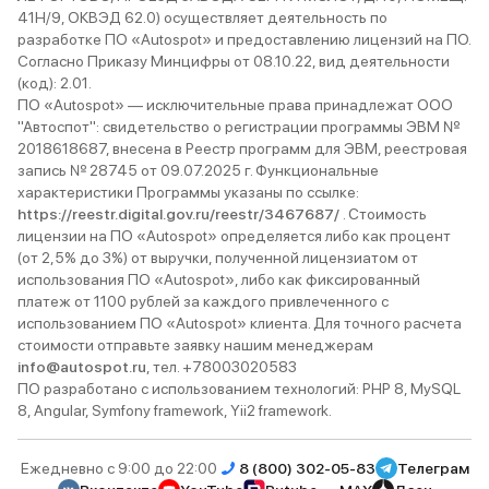
41Н/9, ОКВЭД 62.0) осуществляет деятельность по
разработке ПО «Autospot» и предоставлению лицензий на ПО.
Согласно Приказу Минцифры от 08.10.22, вид деятельности
(код): 2.01.
ПО «Autospot» — исключительные права принадлежат ООО
"Автоспот": свидетельство о регистрации программы ЭВМ №
2018618687, внесена в Реестр программ для ЭВМ, реестровая
запись № 28745 от 09.07.2025 г. Функциональные
характеристики Программы указаны по ссылке:
https://reestr.digital.gov.ru/reestr/3467687/
. Стоимость
лицензии на ПО «Autospot» определяется либо как процент
(от 2,5% до 3%) от выручки, полученной лицензиатом от
использования ПО «Autospot», либо как фиксированный
платеж от 1100 рублей за каждого привлеченного с
использованием ПО «Autospot» клиента. Для точного расчета
стоимости отправьте заявку нашим менеджерам
info@autospot.ru
, тел. +78003020583
ПО разработано с использованием технологий: PHP 8, MySQL
8, Angular, Symfony framework, Yii2 framework.
Ежедневно с 9:00 до 22:00
8 (800) 302-05-83
Телеграм