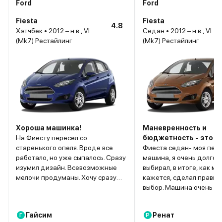
Ford
Ford
Fiesta
Fiesta
4.8
Хэтчбек • 2012 – н.в., VI
Седан • 2012 – н.в., VI
(Mk7) Рестайлинг
(Mk7) Рестайлинг
Хороша машинка!
Маневренность и
На Фиесту пересел со
бюджетность - это Ф
старенького опеля. Вроде все
Фиеста седан- моя пер
работало, но уже сыпалось. Сразу
машина, я очень долго 
изумил дизайн. Всевозможные
выбирал, в итоге, как мн
мелочи продуманы. Хочу сразу
кажется, сделал правил
сказать, что Ford Fiesta – отличный
выбор. Машина очень юр
выбор для поклонников
простая в управлении,
небольших автомобилей.
небольшая, самое то дл
Гайсим
Ренат
Г
Р
Компактный размер автомобиля
начинающего водителя.