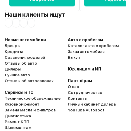
является неиссякаемым
источником энергии Fiesta.
Экономичный источник питания
Наши клиенты ищут
доступен в вариантах
мощностью 100, 125 и 140
лошадиных сил. Я, посчитав, что
для небольшого автомобиля
Новые автомобили
Авто с пробегом
хватит и маленького двигателя,
Бренды
Каталог авто с пробегом
взял 100 л.с. И не пожалел, на
Кредиты
Заказ автомобиля
езде это не отразилось, а на
Сравнения моделей
Выкуп
налогах – даже очень. Шума
Отзывы об авто
почти не слышно. В ускорениях
Дилеры
Юр. лицам и ИП
нет авто-детонаций или
Лучшие авто
чрезмерного натяжения, но
Отзывы об автосалонах
Партнёрам
машина удобная и плавная.
О нас
Благодаря размеру я легко
Сервисы и ТО
Сотрудничество
нахожу место на парковке,
Техническое обслуживание
Контакты
клиренса хватает для городских
Кузовной ремонт
Личный кабинет дилера
условий. Автомобилем очень
Замена масла и фильтров
YouTube Autospot
доволен.
Диагностика
Ремонт КПП
Шиномонтаж