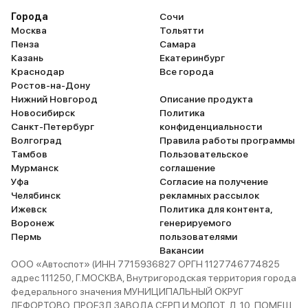
Города
Сочи
Москва
Тольятти
Пенза
Самара
Казань
Екатеринбург
Краснодар
Все города
Ростов-на-Дону
Нижний Новгород
Описание продукта
Новосибирск
Политика
Санкт-Петербург
конфиденциальности
Волгоград
Правила работы программы
Тамбов
Пользовательское
Мурманск
соглашение
Уфа
Согласие на получение
Челябинск
рекламных рассылок
Ижевск
Политика для контента,
Воронеж
генерируемого
Пермь
пользователями
Вакансии
ООО «Автоспот» (ИНН 7715936827 ОРГН 1127746774825
адрес 111250, Г.МОСКВА, Внутригородская территория города
федерального значения МУНИЦИПАЛЬНЫЙ ОКРУГ
ЛЕФОРТОВО, ПРОЕЗД ЗАВОДА СЕРП И МОЛОТ, Д. 10, ПОМЕЩ.