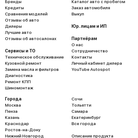
1 292 000 ₽
Бренды
Каталог авто с пробегом
1 033 600 ₽
Кредиты
Заказ автомобиля
Сравнения моделей
Выкуп
Отзывы об авто
LADA • Iskra
Дилеры
Юр. лицам и ИП
Лучшие авто
Синий "Капитан" металлик
2 авто
Ярославль
2026
ПТС
В наличии
Отзывы об автосалонах
Партнёрам
и еще 41 опция
О нас
Сервисы и ТО
Сотрудничество
1 520 000 ₽
Техническое обслуживание
Контакты
1 216 000 ₽
Кузовной ремонт
Личный кабинет дилера
Замена масла и фильтров
YouTube Autospot
Диагностика
LADA • Iskra
Ремонт КПП
Шиномонтаж
ПТС
В наличии
Серебристо-темно-серый "Борнео" металлик
2 авто
Города
Сочи
и еще 27 опций
Москва
Тольятти
Пенза
Самара
1 292 000 ₽
1 033 600 ₽
Казань
Екатеринбург
Краснодар
Все города
Ростов-на-Дону
Нижний Новгород
Описание продукта