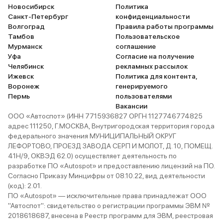
Новосибирск
Политика
Золотисто-коричневый "Кориандр" металлик
1 авто
Я
Санкт-Петербург
конфиденциальности
и еще 41 опция
Волгоград
Правила работы программы
Тамбов
Пользовательское
1 520 000 ₽
Мурманск
соглашение
1 216 000 ₽
Уфа
Согласие на получение
Челябинск
рекламных рассылок
Ижевск
Политика для контента,
LADA • Iskra
Воронеж
генерируемого
Пермь
пользователями
В наличии
Вакансии
ООО «Автоспот» (ИНН 7715936827 ОРГН 1127746774825
адрес 111250, Г.МОСКВА, Внутригородская территория города
федерального значения МУНИЦИПАЛЬНЫЙ ОКРУГ
ЛЕФОРТОВО, ПРОЕЗД ЗАВОДА СЕРП И МОЛОТ, Д. 10, ПОМЕЩ.
41Н/9, ОКВЭД 62.0) осуществляет деятельность по
разработке ПО «Autospot» и предоставлению лицензий на ПО.
Согласно Приказу Минцифры от 08.10.22, вид деятельности
(код): 2.01.
Бордовый "Фламенко" металлик
2 авто
Ярославль
ПО «Autospot» — исключительные права принадлежат ООО
и еще 41 опция
"Автоспот": свидетельство о регистрации программы ЭВМ №
2018618687, внесена в Реестр программ для ЭВМ, реестровая
1 460 000 ₽