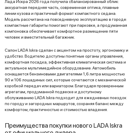
1 152 000 ₽
Лада Искра 2026 года получила сбалансированный облик:
1 362 000 ₽
Синий "Капитан" металлик
1 авто
Ярославль
2026
аккуратная передняя часть, современная оптика, плавные
1 089 600 ₽
и еще 41 опция
линии кузова и практичный формат компактного седана.
Модель рассчитана на повседневную эксплуатацию в городе:
LADA • Iskra
1 610 000 ₽
компактные габариты помогают при парковке, а продуманная
LADA • Iskra
1 288 000 ₽
компоновка обеспечивает комфортное размещение пяти
ПТС
В наличии
Черный "Пантера"
3 авто
Ярославль
2026
человек и вместительный багажник.
ПТС
В наличии
и еще 27 опций
LADA • Iskra
Салон LADA Iskra сделан с акцентом на простоту, эргономику и
1 272 000 ₽
удобство. Водителю доступны понятные органы управления,
1 017 600 ₽
В наличии
комфортная посадка, эффективная климатическая система и
актуальное мультимедийное оборудование. Автомобиль
оснащается бензиновыми двигателями 1,6 литра мощностью
LADA • Iskra
90 и 106 лошадиных сил, которые сочетаются с механической
коробкой передач или вариатором. Благодаря проверенным
Серебристо-темно-серый "Борнео" металлик
3 авто
ПТС
В наличии
агрегатам, продуманной подвеске и доступному
и еще 41 опция
Серебристый "Платина" металлик
1 авто
Ярославль
обслуживанию LADA Iskra подходит для ежедневных поездок
и еще 31 опция
1 460 000 ₽
по городу и загородных маршрутов, сохраняя баланс между
1 168 000 ₽
комфортом, практичностью и стоимостью владения.
1 362 000 ₽
Серебристо-темно-серый "Борнео" металлик
1 авто
1 089 600 ₽
и еще 41 опция
Преимущества покупки нового LADA Iskra
LADA • Iskra
1 610 000 ₽
от официального дилера