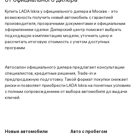
LADA • Iskra
1 590 000 ₽
ПТС
В наличии
Белый "Ледниковый"
2 авто
Ярославль
2026
Купить LADA Iskra у официального дилера в Москве - это
В наличии
и еще 27 опций
возможность получить новый автомобиль с гарантией
производителя, прозрачными документами и официальным
1 272 000 ₽
оформлением сделки. Дилерский центр поможет выбрать
1 017 600 ₽
подходящую комплектацию модели, уточнить цену и
рассчитать итоговую стоимость с учетом доступных
программ.
LADA • Iskra
Серебристый "Платина" металлик
3 авто
Ярославль
ПТС
В наличии
Автосалон официального дилера предлагает консультации
и еще 41 опция
Синий "Капитан" металлик
1 авто
Ярославль
2026
специалистов, кредитные решения, Trade-in и
и еще 31 опция
1 460 000 ₽
предпродажную подготовку. Такой формат покупки снижает
1 168 000 ₽
риски и позволяет приобрести LADA Iskra на понятных условиях
1 362 000 ₽
с полным сопровождением от выбора автомобиля до выдачи
1 342 000 ₽
ключей.
LADA • Iskra
ПТС
В наличии
Серебристый "Платина" металлик
2 авто
Ярославль
и еще 27 опций
Новые автомобили
Авто с пробегом