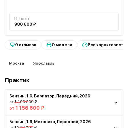
Цена от
980 600 ₽
0 отзывов
О модели
Все характеристи
Москва
Ярославль
Практик
Бензин
,
1.6
,
Вариатор
,
Передний
,
2026
от 1 496 000 ₽
1 156 600 ₽
от
Бензин
,
1.6
,
Механика
,
Передний
,
2026
LADA • Iskra
от 1 346 000 ₽