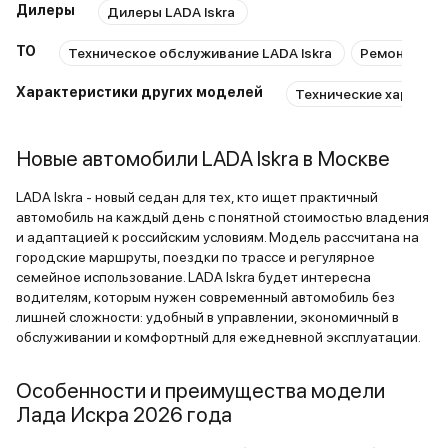
Дилеры
Дилеры LADA Iskra
Белый "Ледниковый"
4 авто
Ярославль
2026
В наличии
и еще 41 опция
Серебристо-темно-серый "Борнео" металлик
2 авто
ТО
Техническое обслуживание LADA Iskra
Ремонт LADA
и еще 31 опция
1 440 000 ₽
1 152 000 ₽
Характеристики других моделей
Технические характер
1 362 000 ₽
Бордовый "Фламенко" металлик
1 авто
Ярославль
2
1 089 600 ₽
и еще 41 опция
LADA • Iskra
Новые автомобили LADA Iskra в Москве
1 610 000 ₽
LADA • Iskra
1 288 000 ₽
ПТС
В наличии
LADA Iskra - новый седан для тех, кто ищет практичный
Серебристый "Платина" металлик
1 авто
Москва
20
автомобиль на каждый день с понятной стоимостью владения
ПТС
В наличии
и еще 27 опций
и адаптацией к российским условиям. Модель рассчитана на
LADA • Iskra
городские маршруты, поездки по трассе и регулярное
1 296 000 ₽
семейное использование. LADA Iskra будет интересна
1 000 600 ₽
ПТС
В наличии
водителям, которым нужен современный автомобиль без
лишней сложности: удобный в управлении, экономичный в
обслуживании и комфортный для ежедневной эксплуатации.
LADA • Iskra
Черный "Пантера"
2 авто
Ярославль
2026
Особенности и преимущества модели
ПТС
В наличии
и еще 41 опция
Золотисто-коричневый "Кориандр" металлик
3 авто
Я
Лада Искра 2026 года
и еще 31 опция
1 440 000 ₽