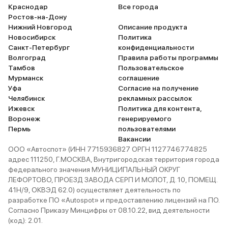
есть. Багажник на 320 литров, и
Краснодар
Все города
для такого
Ростов-на-Дону
Клиренс то
Нижний Новгород
Описание продукта
думаю где-то 
Новосибирск
Политика
Санкт-Петербург
конфиденциальности
61 литр бе
Волгоград
Правила работы программы
92-й, но лу
Тамбов
Пользовательское
веселее, д
Мурманск
соглашение
желать луч
Уфа
Согласие на получение
это V6, как
Челябинск
рекламных рассылок
Ижевск
Политика для контента,
ребята зая
Воронеж
генерируемого
стиля езды
Пермь
пользователями
проблем не
Вакансии
шипованная
ООО «Автоспот» (ИНН 7715936827 ОРГН 1127746774825
рву, не гон
адрес 111250, Г.МОСКВА, Внутригородская территория города
федерального значения МУНИЦИПАЛЬНЫЙ ОКРУГ
хотите имен
ЛЕФОРТОВО, ПРОЕЗД ЗАВОДА СЕРП И МОЛОТ, Д. 10, ПОМЕЩ.
За 1.5 год
41Н/9, ОКВЭД 62.0) осуществляет деятельность по
мною км. т
разработке ПО «Autospot» и предоставлению лицензий на ПО.
эмоции! Ди
Согласно Приказу Минцифры от 08.10.22, вид деятельности
учитывая 
(код): 2.01.