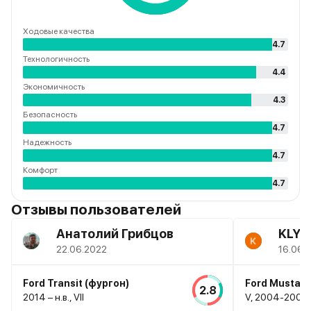
Ходовые качества
4.7
Технологичность
4.4
Экономичность
4.3
Безопасность
4.7
Надежность
4.7
Комфорт
4.7
Отзывы пользователей
Анатолий Грибцов
KLYC
22.06.2022
16.06.
Ford Transit (фургон)
Ford Mustan
2.8
2014 – н.в., VII
V, 2004-2009