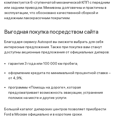
конечно же
комплектуется 6-ступенчатой механической КПП с передним
или задним приводом. Минивэны долговечны и практичны в
маленький 
эксплуатации, что обосновано качественной сборкой и
тачек, есл
надежным лакокрасочным покрытием.
девки буду
внимание, з
Выгодная покупка посредством сайта
аудитория-
Вау мам, с
Благодаря сервису Autospot вы сможете выбрать для себя
Мустанг! (
интересные предложения. Также при покупке вам станут
слышать) Что касаемо запчастей
доступны акционные предложения от официальных дилеров:
и обслужив
гарантия 3 года или 100 000 км пробега;
мере в Мос
нет. Стоим
оформление кредита по минимальной процентной ставке –
вполне аде
от 4,9%;
там особо 
программы «Помощь на дороге», которая
Двигатель 
предусматривает возможность эвакуации, устранения
выносливый
поломок на месте и другие услуги.
объёма. Всё
даже 2.0 к
Большой каталог дилерских центров позволяет приобрести
главное, не
Ford в Москве официально и в короткие сроки.