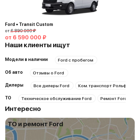
Ford • Transit Custom
от
6 890 000 ₽
от
6 590 000 ₽
Наши клиенты ищут
Модели в наличии
Ford с пробегом
Об авто
Отзывы о Ford
Дилеры
Все дилеры Ford
Ком. транспорт Рольф Химк
ТО
Техническое обслуживание Ford
Ремонт Ford
Р
Интересно
ТО и ремонт Ford