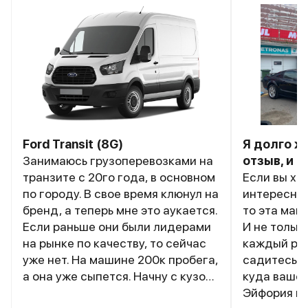
Ford Transit (8G)
Я долго ж
Занимаюсь грузоперевозками на
отзыв, и 
транзите с 20го года, в основном
Если вы хот
по городу. В свое время клюнул на
интересног
бренд, а теперь мне это аукается.
то эта маш
Если раньше они были лидерами
И не только
на рынке по качеству, то сейчас
каждый раз
уже нет. На машине 200к пробега,
садитесь, 
а она уже сыпется. Начну с кузова
куда вашей
– красивый, пока не полезли
Эйфория не