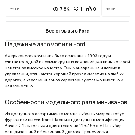
рыжики. Не знаю на что грешить,
едете, то 
мб соль на дорогах, но скорее
пасмурных 
7.8K
1
0
22.06
16.06
всего ЛКП плохого качества, т.к
лица водит
не у меня одного такая проблема.
еду в пото
Далее топливная система – я 4
справа Мер
Все отзывы о Ford
раза менял форсунки, одна
не я смотрю
Надежные автомобили Ford
оригинальная стоит 12к. Чувствую
владельцы
скоро снова полетят, а где их
бибик смот
Американская компания была основана в 1903 году и
брать я уже не знаю, с запчастями
недостатка
считается одной из самых крупных компаний, машины которой
сейчас дефицит. До санкций еще
какие детс
ценятся за высокое качество. Они маневренные и легкие в
терпимо было, а теперь совсем
ребята, это
управлении, отличаются хорошей проходимостью на любых
дорого ее обслуживать стало
этому быст
дорогах, а класс минивэнов характеризуются мощностью и
надежностью.
говорю уже
лишний раз
Особенности модельного ряда минивэнов
довольно о
не как S кл
Из доступного ассортимента можно выбрать микроавтобус,
давай уже,
фургон или шасси Transit. Машины доступны в модификации
наглая скот
Base с 2,2-литровыми двигателем на 125-155 л. с. На выбор
крутая тачк
есть дизельный и бензиновый движок. Трансмиссия