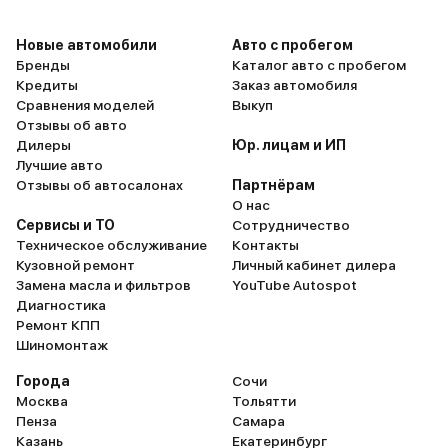
взгляд, ма
тысяч. А э
Новые автомобили
Авто с пробегом
отбегать б
Бренды
Каталог авто с пробегом
Кредиты
Заказ автомобиля
Комфорт п
Сравнения моделей
Выкуп
сделана шу
Отзывы об авто
то всё оче
Дилеры
Юр. лицам и ИП
Тормоза лу
Лучшие авто
от Shelby, 
Отзывы об автосалонах
Партнёрам
О нас
очень удоб
Сервисы и ТО
Сотрудничество
расстояния
Техническое обслуживание
Контакты
Зимой езди
Кузовной ремонт
Личный кабинет дилера
но просто а
Замена масла и фильтров
YouTube Autospot
то... Для 
Диагностика
Ремонт КПП
мостом, ру
Шиномонтаж
нужно потр
понять авто
Города
Сочи
полностью 
Москва
Тольятти
Пенза
Самара
получится))
Казань
Екатеринбург