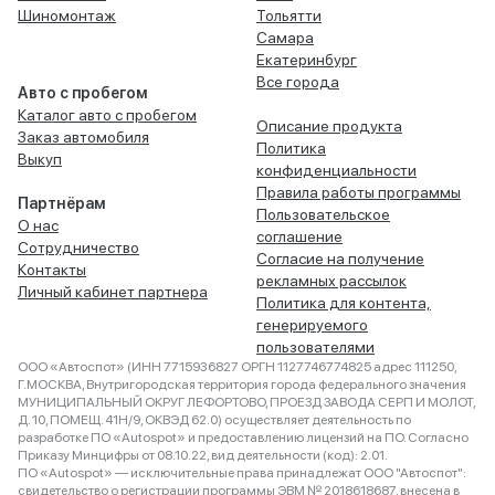
Шиномонтаж
Тольятти
Самара
Екатеринбург
Все города
Авто с пробегом
Каталог авто с пробегом
Описание продукта
Заказ автомобиля
Политика
Выкуп
конфиденциальности
Правила работы программы
Партнёрам
Пользовательское
О нас
соглашение
Сотрудничество
Согласие на получение
Контакты
рекламных рассылок
Личный кабинет партнера
Политика для контента,
генерируемого
пользователями
ООО «Автоспот» (ИНН 7715936827 ОРГН 1127746774825 адрес 111250,
Г.МОСКВА, Внутригородская территория города федерального значения
МУНИЦИПАЛЬНЫЙ ОКРУГ ЛЕФОРТОВО, ПРОЕЗД ЗАВОДА СЕРП И МОЛОТ,
Д. 10, ПОМЕЩ. 41Н/9, ОКВЭД 62.0) осуществляет деятельность по
разработке ПО «Autospot» и предоставлению лицензий на ПО. Согласно
Приказу Минцифры от 08.10.22, вид деятельности (код): 2.01.
ПО «Autospot» — исключительные права принадлежат ООО "Автоспот":
свидетельство о регистрации программы ЭВМ № 2018618687, внесена в