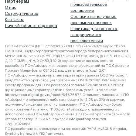
Партнёрам
Пользовательское
О нас
соглашение
Сотрудничество
Согласие на получение
Контакты
рекламных рассылок
Личный кабинет партнера
Политика для контента,
генерируемого
пользователями
ООО «Автоспот» (ИНН 7715936827 ОРГН 1127746774825 адрес 111250,
Г.МОСКВА, Внутригородская территория города федерального значения
МУНИЦИПАЛЬНЫЙ ОКРУГ ЛЕФОРТОВО, ПРОЕЗД ЗАВОДА СЕРП И МОЛОТ,
Д. 10, ПОМЕЩ. 41Н/9, ОКВЭД 62.0) осуществляет деятельность по
разработке ПО «Autospot» и предоставлению лицензий на ПО. Согласно
Приказу Минцифры от 08.10.22, вид деятельности (код): 2.01.
ПО «Autospot» — исключительные права принадлежат ООО "Автоспот":
свидетельство о регистрации программы ЭВМ № 2018618687, внесена в
Реестр программ для ЭВМ, реестровая запись № 28745 от 09.07.2025 г.
Функциональные характеристики Программы указаны по ссылке:
https://reestr.digital.gov.ru/reestr/3467687/
. Стоимость лицензии на ПО
«Autospot» определяется либо как процент (от 2,5% до 3%) от выручки,
полученной лицензиатом от использования ПО «Autospot», либо как
фиксированный платеж от 1100 рублей за каждого привлеченного с
использованием ПО «Autospot» клиента. Для точного расчета стоимости
отправьте заявку нашим менеджерам
info@autospot.ru
, тел.
+78003020583
ПО разработано с использованием технологий: PHP 8, MySQL 8, Angular,
Symfony framework, Yii2 framework.