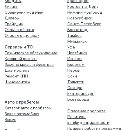
Кредиты
Краснодар
Лизинг
Ростов-на-Дону
Сравнения моделей
Нижний Новгород
Дилеры
Новосибирск
Трейд-ин
Санкт-Петербург
Отзывы об авто
Волгоград
Отзывы о дилерах
Тамбов
Мурманск
Сервисы и ТО
Уфа
Техническое обслуживание
Челябинск
Кузовной ремонт
Ижевск
Замена масла и фильтров
Воронеж
Диагностика
Пермь
Ремонт КПП
Сочи
Шиномонтаж
Тольятти
Самара
Екатеринбург
Все города
Авто с пробегом
Каталог авто с пробегом
Описание продукта
Заказ автомобиля
Политика
Выкуп
конфиденциальности
Правила работы программы