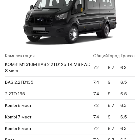
Комплектация
Общий
Город
Трасса
KOMBI M1 310M BAS 2.2TD125 T4 M6 FWD
7.2
8.7
6.3
8 мест
BAS 2.2TD135
7.4
9
6.5
2.2TD 135
7.4
9
6.5
Kombi 8 мест
7.2
8.7
6.3
Kombi 7 мест
7.4
9
6.5
Kombi 6 мест
7.2
8.7
6.3