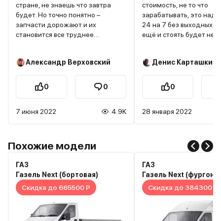
стране, не знаешь что завтра
стоимость, не то что
будет. Но точно понятно –
зарабатывать, это надо
запчасти дорожают и их
24 на 7 без выходных, 
становится все труднее
ещё и стоять будет нед
находить. Та же участь постигла
пока ремонтироваться 
и мой Транзит. Машина и так не
потому что зачасти на н
Александр Верховский
Денис Карташкин
без проблем, а с таким дорогим
дефиците. Пишу не из в
обслуживанием все чаще
друга транзит 2020 год
задумываюсь о продаже, пока не
ломается каждый месяц
0
0
0
поздно… Можно возразить, что
постоянно ремонтирует 
мол есть “аналоги” запчастей, но
гараже, чтобы хоть как-
7 июня 2022
4.9K
28 января 2022
с китайщиной я больше дел
экономить на ремонте, 
никаких иметь не хочу – себе
всё же приходиться гна
дороже. Это я еще не говорю о
сервис, потому что сло
ее прожорливости, 15л на трассе
машина в ремонте.
Похожие модели
это слишком. Вот и думайте надо
ли оно вам, вернее “потянете
ГАЗ
ГАЗ
ли”?
Газель Next (бортовая)
Газель Next (фургон)
Скидка до 665500 Р
Скидка до 384300 Р