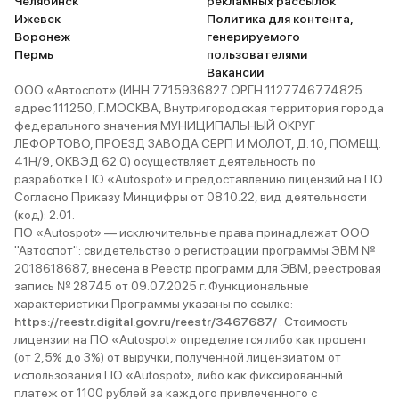
Челябинск
рекламных рассылок
Ижевск
Политика для контента,
Воронеж
генерируемого
Пермь
пользователями
Вакансии
ООО «Автоспот» (ИНН 7715936827 ОРГН 1127746774825
адрес 111250, Г.МОСКВА, Внутригородская территория города
федерального значения МУНИЦИПАЛЬНЫЙ ОКРУГ
ЛЕФОРТОВО, ПРОЕЗД ЗАВОДА СЕРП И МОЛОТ, Д. 10, ПОМЕЩ.
41Н/9, ОКВЭД 62.0) осуществляет деятельность по
разработке ПО «Autospot» и предоставлению лицензий на ПО.
Согласно Приказу Минцифры от 08.10.22, вид деятельности
(код): 2.01.
ПО «Autospot» — исключительные права принадлежат ООО
"Автоспот": свидетельство о регистрации программы ЭВМ №
2018618687, внесена в Реестр программ для ЭВМ, реестровая
запись № 28745 от 09.07.2025 г. Функциональные
характеристики Программы указаны по ссылке:
https://reestr.digital.gov.ru/reestr/3467687/
. Стоимость
лицензии на ПО «Autospot» определяется либо как процент
(от 2,5% до 3%) от выручки, полученной лицензиатом от
использования ПО «Autospot», либо как фиксированный
платеж от 1100 рублей за каждого привлеченного с