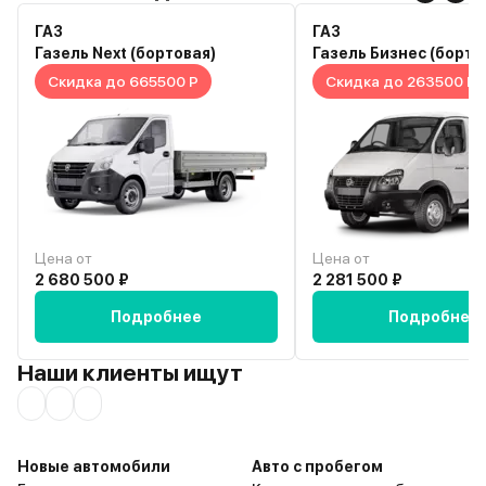
постоянной работы, а к
автомобиль для путеше
ГАЗ
ГАЗ
для работы ему надежн
Газель Next (бортовая)
Газель Бизнес (борто
хватает.
Скидка до 665500 Р
Скидка до 263500 Р
Цена от
Цена от
2 680 500 ₽
2 281 500 ₽
Подробнее
Подробнее
Наши клиенты ищут
Новые автомобили
Авто с пробегом