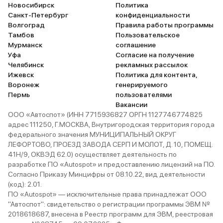
Новосибирск
Политика
Санкт-Петербург
конфиденциальности
Волгоград
Правила работы программы
Тамбов
Пользовательское
Мурманск
соглашение
Уфа
Согласие на получение
Челябинск
рекламных рассылок
Ижевск
Политика для контента,
Воронеж
генерируемого
Пермь
пользователями
Вакансии
ООО «Автоспот» (ИНН 7715936827 ОРГН 1127746774825
адрес 111250, Г.МОСКВА, Внутригородская территория города
федерального значения МУНИЦИПАЛЬНЫЙ ОКРУГ
ЛЕФОРТОВО, ПРОЕЗД ЗАВОДА СЕРП И МОЛОТ, Д. 10, ПОМЕЩ.
41Н/9, ОКВЭД 62.0) осуществляет деятельность по
разработке ПО «Autospot» и предоставлению лицензий на ПО.
Согласно Приказу Минцифры от 08.10.22, вид деятельности
(код): 2.01.
ПО «Autospot» — исключительные права принадлежат ООО
"Автоспот": свидетельство о регистрации программы ЭВМ №
2018618687, внесена в Реестр программ для ЭВМ, реестровая