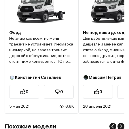
Форд
Не под наши доходы
Не знаю как всем, но меня
Для работы лучше взять
транзит не устраивает. Иномарка
дешевле и менее каприз
иномаркой, но зараза транзит
считаю. Форд с нашим 
дорогой в обслуживание, хоть и
не очень дружит, форсу
стоит ниже конкурентов. ТО под
забиваются, а одна фор
30 тысяч, с ума сходят. Поломки
около 15 кусков стоит, н
после того, как заканчивается
дешевое удовольствие. 
Константин Савельев
Максим Петров
гарантия поломки начинают
Форда тоже не самый 
сыпаться одна за одной. У старых
поэтому многие перево
транзитов было качество куда
на ГБО, после чего с д
0
0
0
лучше. Да и не было проблем с
мучаются. Масло в него
топливной, чуть ли не каждую
лить ни в коем случае не
5 мая 2021
6.6K
26 апреля 2021
неделю промывали всю
иначе задиры на цилин
магистраль, и это тоже не из
появятся, поэтому ТО т
дешевых удовольствий.
много денег вытягивать
машина хорошо не для
Похожие модели