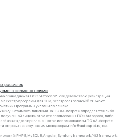
ых рассылок
руемого пользователями
ва принадлежат ООО "Автоспот": свидетельство о регистрации
 в Реестр программ для ЭВМ, реестровая запись № 28745 от
еристики Программы указаны по ссылке:
467687/
. Стоимость лицензии на ПО «Autospot» определяется либо
ки, полученной лицензиатом от использования ПО «Autospot», либо
блей за каждого привлеченного с использованием ПО «Autospot»
сти отправьте заявку нашим менеджерам
info@autospot.ru
, тел.
логий: PHP 8, MySQL 8, Angular, Symfony framework, Yii2 framework.