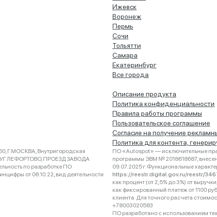
Ижевск
Воронеж
Пермь
Сочи
Тольятти
Самара
Екатеринбург
Все города
Описание продукта
Политика конфиденциальности
Правила работы программы
Пользовательское соглашение
Согласие на получение рекламн
Политика для контента, генери
0, Г.МОСКВА, Внутригородская
ПО «Autospot» — исключительные пра
РУГ ЛЕФОРТОВО, ПРОЕЗД ЗАВОДА
программы ЭВМ № 2018618687, внесена
ельность по разработке ПО
09.07.2025 г. Функциональные характ
нцифры от 08.10.22, вид деятельности
https://reestr.digital.gov.ru/reestr/3
как процент (от 2,5% до 3%) от выруч
как фиксированный платеж от 1100 ру
клиента. Для точного расчета стоимо
+78003020583
ПО разработано с использованием техно