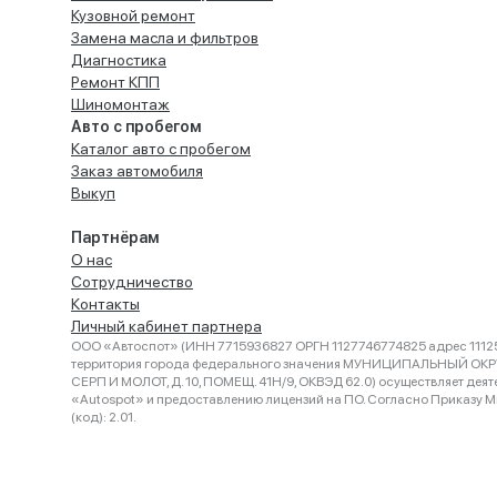
Кузовной ремонт
Замена масла и фильтров
Диагностика
Ремонт КПП
Шиномонтаж
Авто с пробегом
Каталог авто с пробегом
Заказ автомобиля
Выкуп
Партнёрам
О нас
Сотрудничество
Контакты
Личный кабинет партнера
ООО «Автоспот» (ИНН 7715936827 ОРГН 1127746774825 адрес 11125
территория города федерального значения МУНИЦИПАЛЬНЫЙ ОК
СЕРП И МОЛОТ, Д. 10, ПОМЕЩ. 41Н/9, ОКВЭД 62.0) осуществляет деят
«Autospot» и предоставлению лицензий на ПО. Согласно Приказу Ми
(код): 2.01.