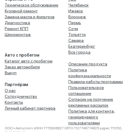
Техническое обслуживание
Челябинск
Кузовной ремонт
Ижевск
Замена масла и фильтров
Воронеж
Диагностика
Пермь
Ремонт КПП
Сочи
Шиномонтаж
Тольятти
Самара
Екатеринбург
Все города
Авто с пробегом
Каталог авто с пробегом
Описание продукта
Заказ автомобиля
Политика
Выкуп
конфиденциальности
Правила работы программы
Партнёрам
Пользовательское
О нас
соглашение
Сотрудничество
Согласие на получение
Контакты
рекламных рассылок
Личный кабинет партнера
Политика для контента,
генерируемого
пользователями
ООО «Автоспот» (ИНН 7715936827 ОРГН 1127746774825 адрес 111250,