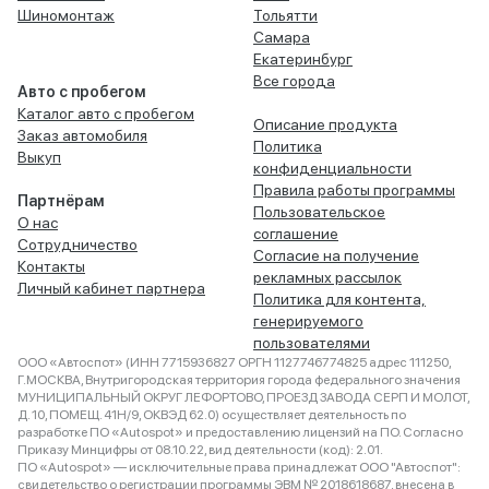
Шиномонтаж
Тольятти
Самара
Екатеринбург
Все города
Авто с пробегом
Каталог авто с пробегом
Описание продукта
Заказ автомобиля
Политика
Выкуп
конфиденциальности
Правила работы программы
Партнёрам
Пользовательское
О нас
соглашение
Сотрудничество
Согласие на получение
Контакты
рекламных рассылок
Личный кабинет партнера
Политика для контента,
генерируемого
пользователями
ООО «Автоспот» (ИНН 7715936827 ОРГН 1127746774825 адрес 111250,
Г.МОСКВА, Внутригородская территория города федерального значения
МУНИЦИПАЛЬНЫЙ ОКРУГ ЛЕФОРТОВО, ПРОЕЗД ЗАВОДА СЕРП И МОЛОТ,
Д. 10, ПОМЕЩ. 41Н/9, ОКВЭД 62.0) осуществляет деятельность по
разработке ПО «Autospot» и предоставлению лицензий на ПО. Согласно
Приказу Минцифры от 08.10.22, вид деятельности (код): 2.01.
ПО «Autospot» — исключительные права принадлежат ООО "Автоспот":
свидетельство о регистрации программы ЭВМ № 2018618687, внесена в