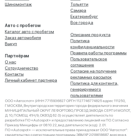
Шиномонтаж
Тольятти
Самара
Екатеринбург
Все города
Авто с пробегом
Каталог авто с пробегом
Описание продукта
Заказ автомобиля
Политика
Выкуп
конфиденциальности
Правила работы программы
Партнёрам
Пользовательское
О нас
соглашение
Сотрудничество
Согласие на получение
Контакты
рекламных рассылок
Личный кабинет партнера
Политика для контента,
генерируемого
пользователями
ООО «Автоспот» (ИНН 7715936827 ОРГН 1127746774825 адрес 111250,
Г.МОСКВА, Внутригородская территория города федерального значения
МУНИЦИПАЛЬНЫЙ ОКРУГ ЛЕФОРТОВО, ПРОЕЗД ЗАВОДА СЕРП И МОЛОТ,
Д. 10, ПОМЕЩ. 41Н/9, ОКВЭД 62.0) осуществляет деятельность по
разработке ПО «Autospot» и предоставлению лицензий на ПО. Согласно
Приказу Минцифры от 08.10.22, вид деятельности (код): 2.01.
ПО «Autospot» — исключительные права принадлежат ООО "Автоспот":
свидетельство о регистрации программы ЭВМ № 2018618687, внесена в